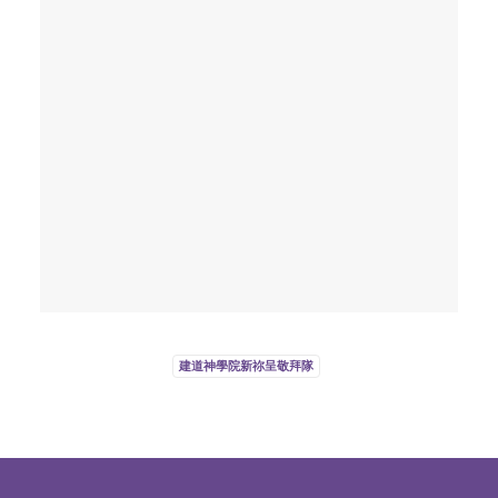
微小教會的見證／高銘謙
2023 年 6 月 1 日
建道神學院新祢呈敬拜隊