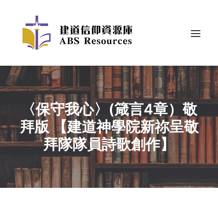
〈保守我心〉(箴言4章）敬
拜版 【建道神學院新祢呈敬
拜隊隊員詩歌創作】