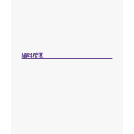
學像保羅，世代傳承：蔡少琪院長事主不倦
三十四載（1993–2026）/ 何偉強
2026 年 6 月 1 日
編輯精選