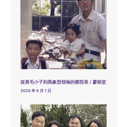
從黃毛小子到異象型領袖的蔡院長 / 廖炳堂
2026 年 6 月 1 日