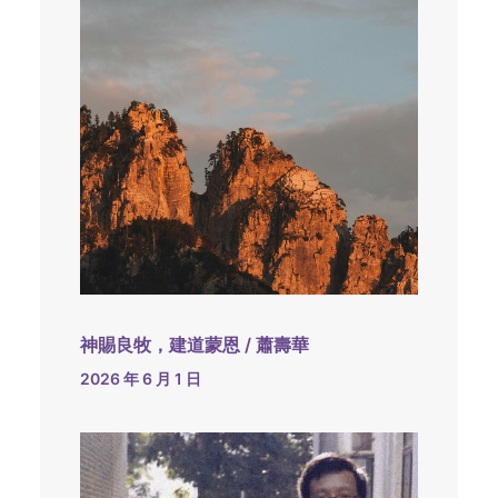
神賜良牧，建道蒙恩 / 蕭壽華
2026 年 6 月 1 日