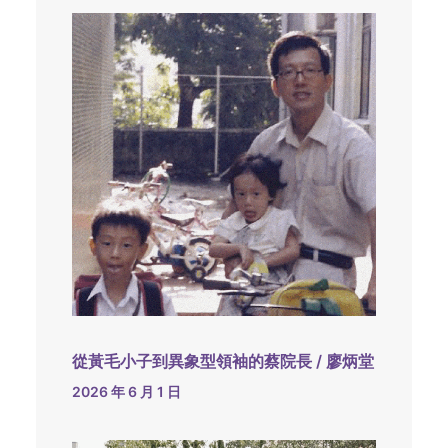
從黃毛小子到異象型領袖的蔡院長 / 廖炳堂
2026 年 6 月 1 日