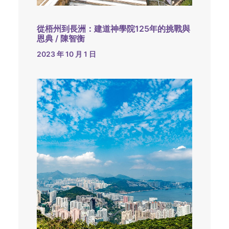
從梧州到長洲：建道神學院125年的挑戰與
恩典 / 陳智衡
2023 年 10 月 1 日