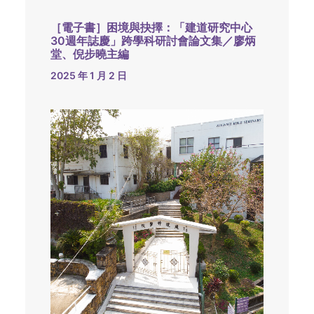
［電子書］困境與抉擇：「建道研究中心
30週年誌慶」跨學科研討會論文集／廖炳
堂、倪步曉主編
2025 年 1 月 2 日