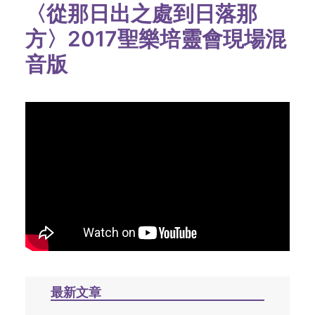
〈從那日出之處到日落那
方〉2017聖樂培靈會現場混
音版
最新文章