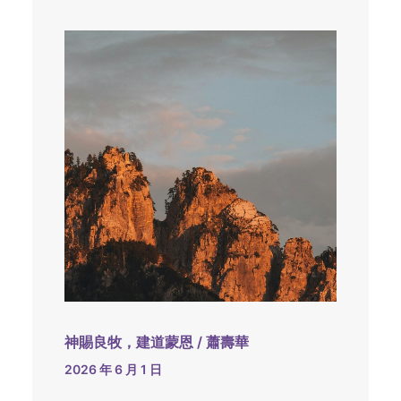
神賜良牧，建道蒙恩 / 蕭壽華
2026 年 6 月 1 日