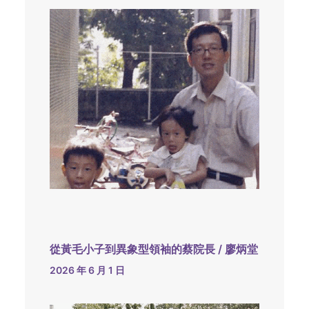
從黃毛小子到異象型領袖的蔡院長 / 廖炳堂
2026 年 6 月 1 日