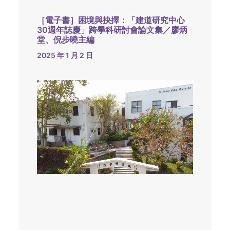
［電子書］困境與抉擇：「建道研究中心
30週年誌慶」跨學科研討會論文集／廖炳
堂、倪步曉主編
2025 年 1 月 2 日