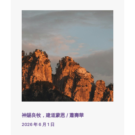
神賜良牧，建道蒙恩 / 蕭壽華
2026 年 6 月 1 日