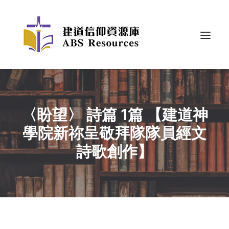
〈盼望〉 詩篇 1篇 【建道神
學院新祢呈敬拜隊隊員經文
詩歌創作】