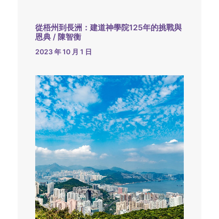
從梧州到長洲：建道神學院125年的挑戰與
恩典 / 陳智衡
2023 年 10 月 1 日