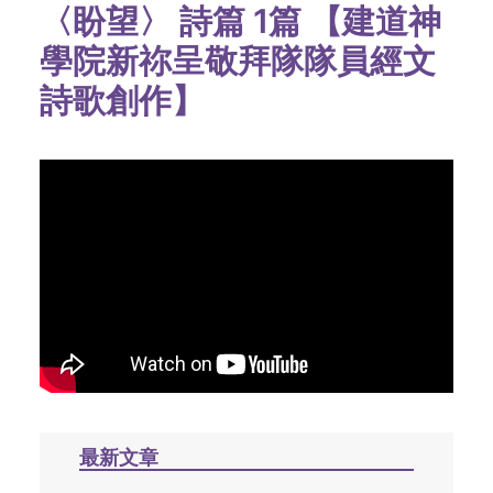
〈盼望〉 詩篇 1篇 【建道神
學院新祢呈敬拜隊隊員經文
詩歌創作】
最新文章