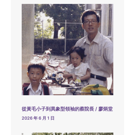
從黃毛小子到異象型領袖的蔡院長 / 廖炳堂
2026 年 6 月 1 日