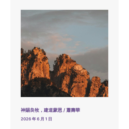
神賜良牧，建道蒙恩 / 蕭壽華
2026 年 6 月 1 日