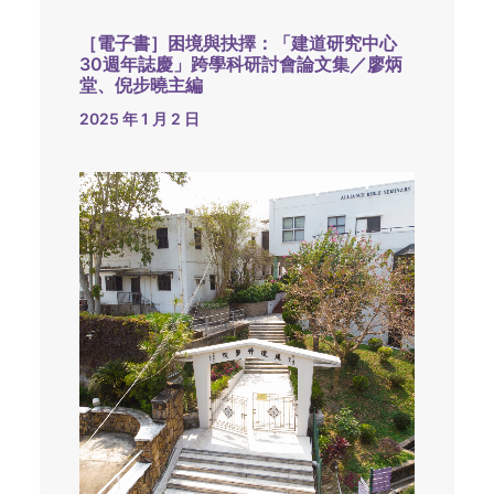
［電子書］困境與抉擇：「建道研究中心
30週年誌慶」跨學科研討會論文集／廖炳
堂、倪步曉主編
2025 年 1 月 2 日