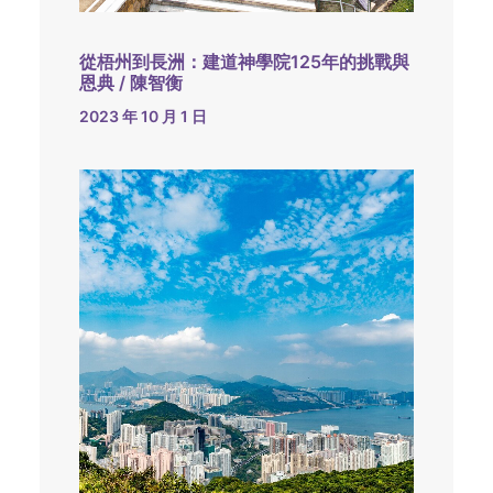
從梧州到長洲：建道神學院125年的挑戰與
恩典 / 陳智衡
2023 年 10 月 1 日