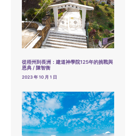
從梧州到長洲：建道神學院125年的挑戰與
恩典 / 陳智衡
2023 年 10 月 1 日