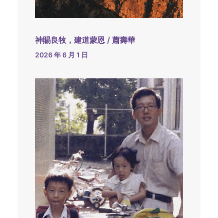
神賜良牧，建道蒙恩 / 蕭壽華
2026 年 6 月 1 日