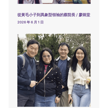
從黃毛小子到異象型領袖的蔡院長 / 廖炳堂
2026 年 6 月 1 日