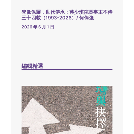
學像保羅，世代傳承：蔡少琪院長事主不倦
三十四載（1993–2026）/ 何偉強
2026 年 6 月 1 日
編輯精選