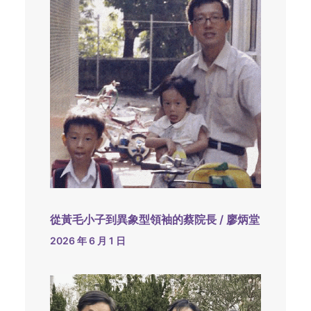
從黃毛小子到異象型領袖的蔡院長 / 廖炳堂
2026 年 6 月 1 日