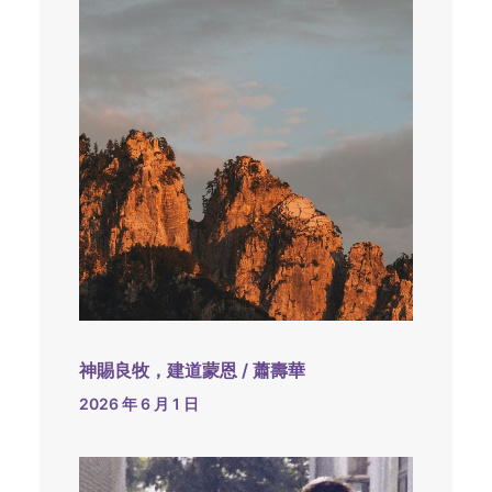
神賜良牧，建道蒙恩 / 蕭壽華
2026 年 6 月 1 日