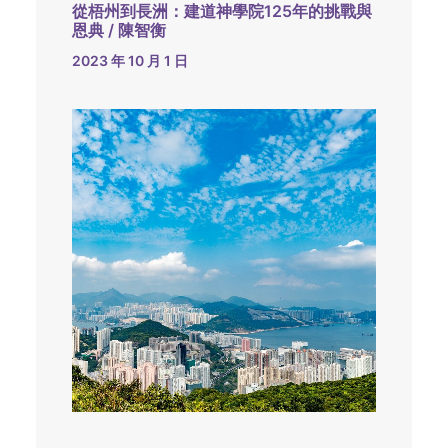
從梧州到長洲：建道神學院125年的挑戰與
恩典 / 陳智衡
2023 年 10 月 1 日