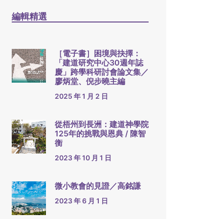
編輯精選
［電子書］困境與抉擇：
「建道研究中心30週年誌
慶」跨學科研討會論文集／
廖炳堂、倪步曉主編
2025 年 1 月 2 日
從梧州到長洲：建道神學院
125年的挑戰與恩典 / 陳智
衡
2023 年 10 月 1 日
微小教會的見證／高銘謙
2023 年 6 月 1 日