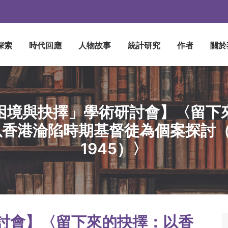
探索
時代回應
人物故事
統計研究
作者
關於
困境與抉擇」學術研討會】〈留下
香港淪陷時期基督徒為個案探討（1
1945）〉
討會】〈留下來的抉擇：以香