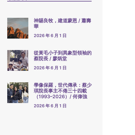
神賜良牧，建道蒙恩 / 蕭壽
華
2026 年 6 月 1 日
從黃毛小子到異象型領袖的
蔡院長 / 廖炳堂
2026 年 6 月 1 日
學像保羅，世代傳承：蔡少
琪院長事主不倦三十四載
（1993–2026）/ 何偉強
2026 年 6 月 1 日