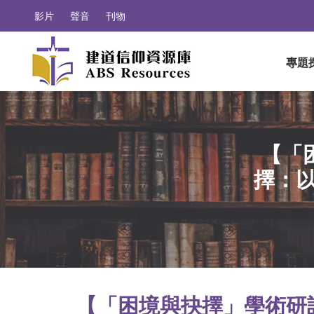
影片
聲音
刊物
專題
【「
擇：以
【「困境與抉擇」學術研