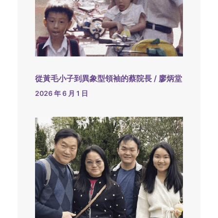
從黃毛小子到異象型領袖的蔡院長 / 廖炳堂
2026 年 6 月 1 日