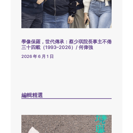
學像保羅，世代傳承：蔡少琪院長事主不倦
三十四載（1993–2026）/ 何偉強
2026 年 6 月 1 日
編輯精選