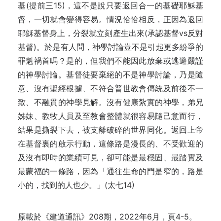
基(提前三15)，這不是說只要返回合一的基礎耶穌基
督，一切就會變得容易。情況恰恰相反，正因為返回
耶穌基督身上，分裂就立刻產生出來(承認基督vs反對
基督)。於是有人問，神學討論豈不是引起更多紛爭的
罪魁禍首嗎？是的，但我們不能因此放棄或逃避嚴謹
的神學討論。基督徒要棄絕的不是神學討論，乃是隨
意、沒有聖經根據、不符合普世教會傳統及前後不一
致、不融貫的神學見解。沒有健康紮實的神學，弟兄
姊妹、教牧人員及至教會整體就很容易隨己意而行，
結果是撕裂下去，被支離破碎的世界同化。返回上帝
在基督裏的啟示行動，這條路是漫長的、不受歡迎的
及沒有即時的業績可見，卻可能是最穩固、最踏實及
最蒙福的一條路，因為「通往生命的門是窄的，路是
小的，找到的人也少。」(太七14)
原載於《建道通訊》208期，2022年6月，頁4-5。