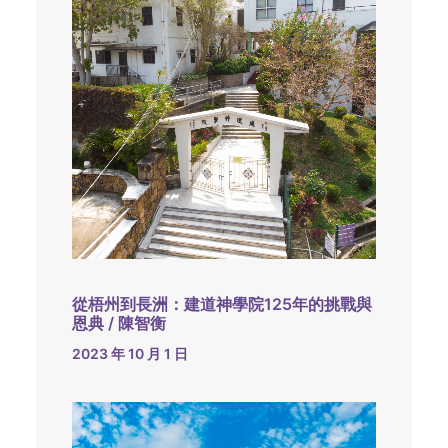
從梧州到長洲：建道神學院125年的挑戰與
恩典 / 陳智衡
2023 年 10 月 1 日