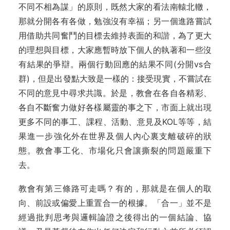
不同不相為謀」的原則，既然大家的看法南轅北轍，
那就分開各有各做，勉強沒有幸福；另一個進路嘗試
用借助共同奮鬥的目標去維持表面的和諧，為了更大
的理想與目標，大家應暫時放下個人的執著和一些沒
有結果的爭辯。兩個行動回應的結果不同(分開vs合
群)，但是出發點大致是一樣的：接受現實，不嘗試在
不同的意見中尋求共識。於是，教會在各自各精彩、
各自不斷奮力做好各樣屬靈的事之下，市面上就出現
更多不同的事工、課程、活動、意見及KOL等等，結
果進一步強化外在世界及個人內心裏支離破碎的狀
態。教會事工化、市場化只會讓撕裂的問題嚴重下
去。
教會有第三條路可走嗎？有的，那就是在個人的取
向、前設或偏愛上重置合一的根據。「合一」並不是
經過批判思考與邏輯論證之後得出的一個結論、協