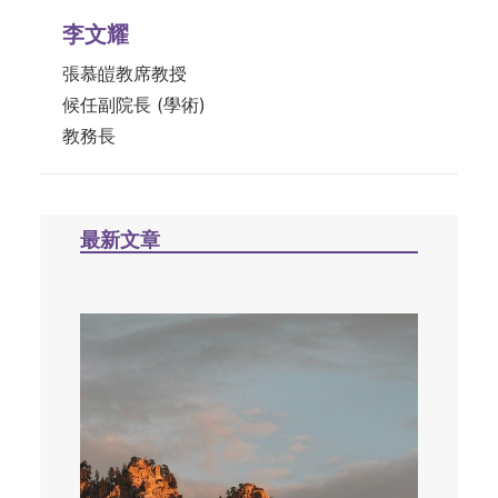
李文耀
張慕皚教席教授
候任副院長 (學術)
教務長
最新文章