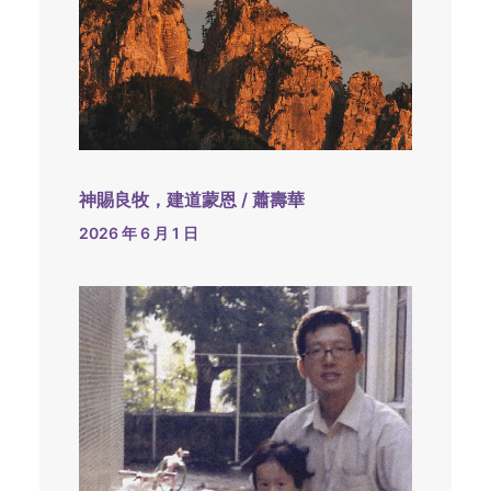
神賜良牧，建道蒙恩 / 蕭壽華
2026 年 6 月 1 日