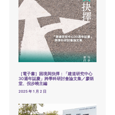
［電子書］困境與抉擇：「建道研究中心
30週年誌慶」跨學科研討會論文集／廖炳
堂、倪步曉主編
2025 年 1 月 2 日