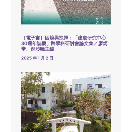
［電子書］困境與抉擇：「建道研究中心
30週年誌慶」跨學科研討會論文集／廖炳
堂、倪步曉主編
2025 年 1 月 2 日