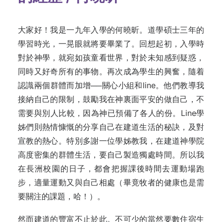
大家好！我是一九年入學的何曉昕。道學碩士三年的
學習時光，一晃眼就將要畢業了。回想起初，入學時
對於神學，就宛如孩童看世界，對於未知感到疑惑，
同時又好奇所有的事物。再次成為學生的興奮，隨着
認識兩個群體而加增──關心小組和line。他們教導我
接納自己的限制，鼓勵我在神裏面平安的做自己，不
需要與別人比較，因為神已預備了各人的份。Line學
姊們則熱情慷慨的分享自己在建道生活的秘訣，及對
宣教的熱心。特別多謝一位學姊教我，在建道神學院
高度密集的群體生活，要自己製造獨處時間。所以我
在長洲校園的日子，都會把握課後時間去運動場跑
步，適量運動又與自己相處（畢竟牧者的健康也是需
要關注的課題，哈！）。
然而建道的豐富不止於此。不可少的當然要數住宿生