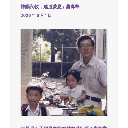
神賜良牧，建道蒙恩 / 蕭壽華
2026 年 6 月 1 日