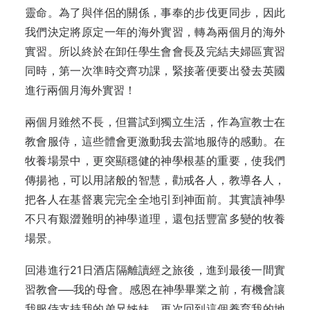
靈命。為了與伴侶的關係，事奉的步伐更同步，因此
我們決定將原定一年的海外實習，轉為兩個月的海外
實習。所以終於在卸任學生會會長及完結夫婦區實習
同時，第一次準時交齊功課，緊接著便要出發去英國
進行兩個月海外實習！
兩個月雖然不長，但嘗試到獨立生活，作為宣教士在
教會服侍，這些體會更激動我去當地服侍的感動。在
牧養場景中，更突顯穩健的神學根基的重要，使我們
傳揚祂，可以用諸般的智慧，勸戒各人，教導各人，
把各人在基督裏完完全全地引到神面前。其實讀神學
不只有艱澀難明的神學道理，還包括豐富多變的牧養
場景。
回港進行21日酒店隔離讀經之旅後，進到最後一間實
習教會──我的母會。感恩在神學畢業之前，有機會讓
我服侍支持我的弟兄姊妹。再次回到這個養育我的地