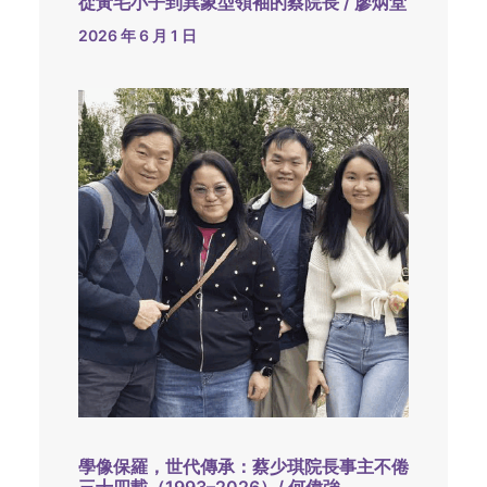
從黃毛小子到異象型領袖的蔡院長 / 廖炳堂
2026 年 6 月 1 日
學像保羅，世代傳承：蔡少琪院長事主不倦