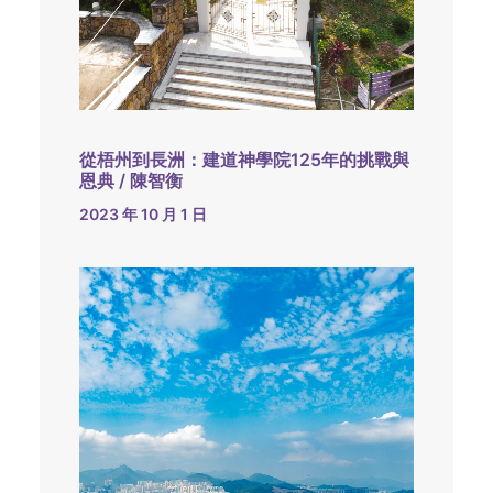
從梧州到長洲：建道神學院125年的挑戰與
恩典 / 陳智衡
2023 年 10 月 1 日