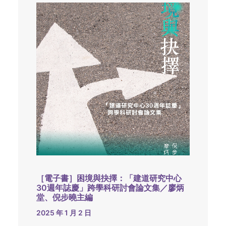
［電子書］困境與抉擇：「建道研究中心
30週年誌慶」跨學科研討會論文集／廖炳
堂、倪步曉主編
2025 年 1 月 2 日