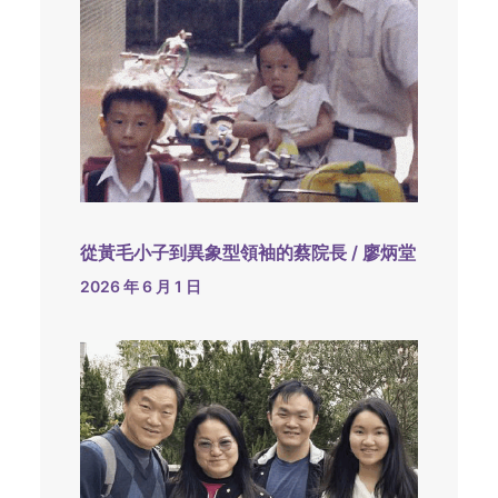
從黃毛小子到異象型領袖的蔡院長 / 廖炳堂
2026 年 6 月 1 日