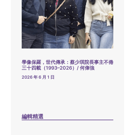
學像保羅，世代傳承：蔡少琪院長事主不倦
三十四載（1993–2026）/ 何偉強
2026 年 6 月 1 日
編輯精選