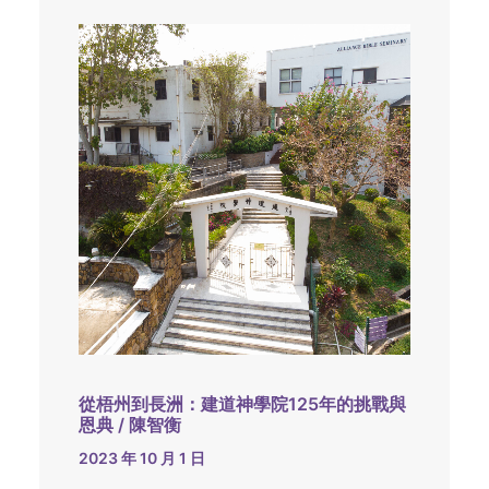
從梧州到長洲：建道神學院125年的挑戰與
恩典 / 陳智衡
2023 年 10 月 1 日