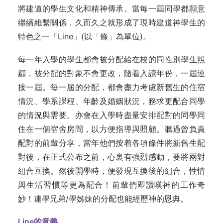
將建道的學生文化和精神傳承。當每一屆同學都願意
繼續維繫關係，久而久之就形成了現時建道神學生的
特色之一「Line」(以「條」為單位)。
每一年入學的學生都會被分配給在校的同性別學生照
顧，被分配的對象不會更改，隨着入讀年份，一屆連
接一屆。每一屆的分配，都會盡力考慮新舊生的住宿
情況、學系課程、年齡及婚姻狀況，務求更配合同學
的情況與需要。亦會在入學時盡量安排配對的同學同
住在一個宿舍房間，以方便指導與照顧。聽過曾負責
配對的前輩分享，當年他們按着各項條件將新舊生配
對後，在正式公布之前，心裏有強烈感動，要將兩對
組合互換。然後開學時，便發現互換後的組合，性情
與生活習慣等更為配合！前輩們即讚嘆神的工作奇
妙！連學兄弟/學姊妹的分配也能經歷神的恩典。
Line的意義