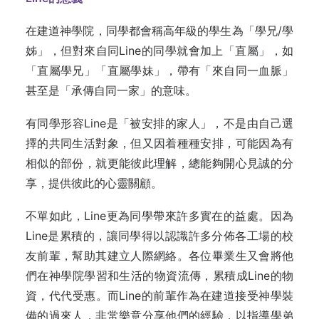
在建道神學院，同學都會稱高年級的學生為「學兄/學
姊」，但對來自同Line的同學就會加上「直屬」，如
「直屬學兄」「直屬學妹」，帶有「來自同一血脈」
甚至是「承傳自同一家」的意味。
有同學形容Line是「被安排的家人」，不是由自己選
擇的共同生活對象，但又因着種種安排，可能因為有
相似的部份，就更能彼此理解，總能夠開心見誠的分
享，提供彼此的心靈關顧。
不單如此，Line更為同學帶來許多實在的益處。因為
Line是累積的，讓同學得以認識許多分佈各工場的校
友前輩，幫助其建立人際網絡。各位畢業生又會將他
們在神學院學習和生活的物資流傳，累積成Line的物
資，代代受惠。而Line的前輩作為在建道接受神學裝
備的過來人，非常樂意分享他們的經驗，以指導學弟