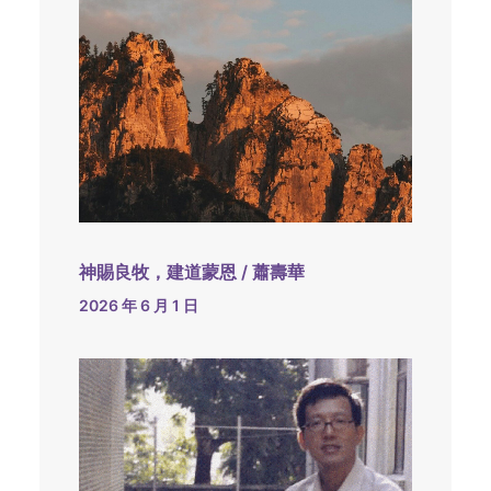
神賜良牧，建道蒙恩 / 蕭壽華
2026 年 6 月 1 日