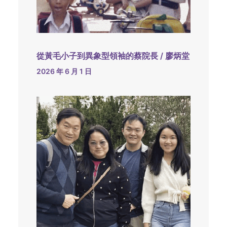
從黃毛小子到異象型領袖的蔡院長 / 廖炳堂
2026 年 6 月 1 日