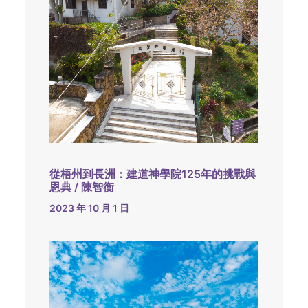
從梧州到長洲：建道神學院125年的挑戰與
恩典 / 陳智衡
2023 年 10 月 1 日