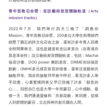
作過程和這些群體的故事。
青年宣教召命營：首設藝術差宣體驗軌道（Arts
mission tracks）
2022年7月，我們舉行四天三晚了「調教你
Mission」青年宣教召命營。200多位大學生和導師們
經歷了難忘的跨文化召命之旅，還有許多年青人回應
全時間事奉主。這也是建道有史以來首次（在香港亦
算是革命性）設立藝術差宣體驗軌道，包括：Machai
福音沙畫、DOG power 舞蹈差宣、DRIME街頭福音
默劇，OMHK多元感官差宣祈禱會，還有活道藝術共
融敬拜等。我在民族敬拜早會中呼召，看見許多人舉
手回應，心裏驚嘆阿爸父早已預備了許多「願意的
心」。回想自己也是大學一年班蒙召，心中感動。最
後一天，我們通過靈修和「共創花藝」來回應，從個
人到群體的蒙召，立志與神共創天國在人間。