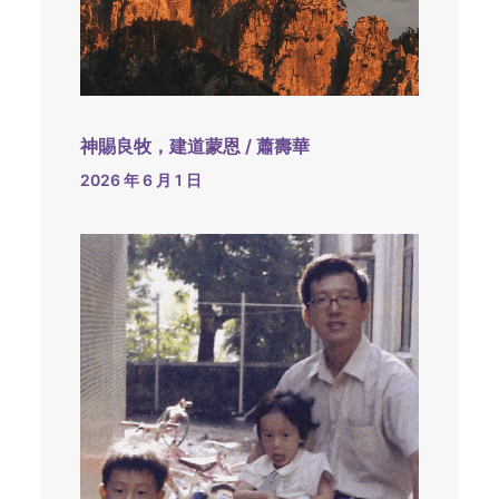
神賜良牧，建道蒙恩 / 蕭壽華
2026 年 6 月 1 日