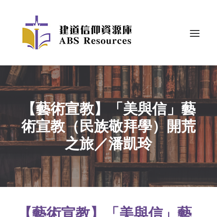
【藝術宣教】「美與信」藝
術宣教（民族敬拜學）開荒
之旅／潘凱玲
【藝術宣教】「美與信」藝