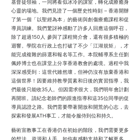
基督徒領袖，一同將看似冰冷的課室，轉化成療癒身
心靈的場地。我們見證了一個歷史性時刻 – 香港開辦
了第一個「以聖經為本」的藝術與創傷療癒課程和促
導員訓練。我們驚訝神感動了許多人回應這個呼召，
除了超過150人 參與了課程簡介會，還有很多積極的
迴響。學院在行政上也打破了不少「江湖規矩」，才
能完成複雜的篩選和報名等工作。本院輔導系主任劉
佩婷博士也在課堂上分享香港教會的處境。過程中我
深深感受到：這世代雖然壞，但神仍沒有放棄香港和
這個世界！因要維持教學質素和日後的實習指導，我
們最後只能收35人。但因需求很大，我們明年會計劃
再開班。請紀念老師們的跟進指導和這35位同學的促
導員認證之路。我們需要帶著開放和開荒的心志，去
探索和發展ATH事工，才能令服侍到位和持久。
藝術宣教事工在香港仍在初始的階段，我們需要更多
的想法、資源和人手。如你有感動支持和了解更多，