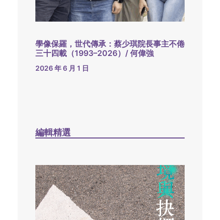
學像保羅，世代傳承：蔡少琪院長事主不倦
三十四載（1993–2026）/ 何偉強
2026 年 6 月 1 日
編輯精選