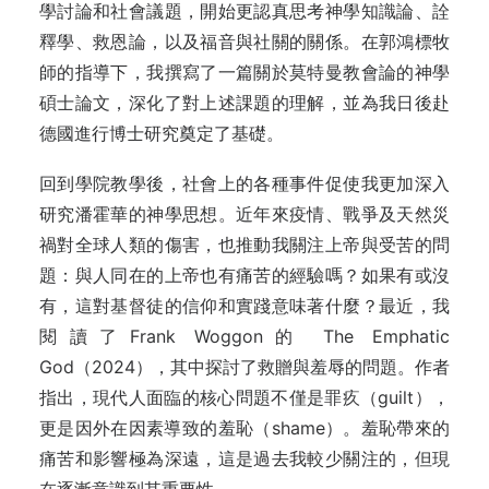
學討論和社會議題，開始更認真思考神學知識論、詮
釋學、救恩論，以及福音與社關的關係。在郭鴻標牧
師的指導下，我撰寫了一篇關於莫特曼教會論的神學
碩士論文，深化了對上述課題的理解，並為我日後赴
德國進行博士研究奠定了基礎。
回到學院教學後，社會上的各種事件促使我更加深入
研究潘霍華的神學思想。近年來疫情、戰爭及天然災
禍對全球人類的傷害，也推動我關注上帝與受苦的問
題：與人同在的上帝也有痛苦的經驗嗎？如果有或沒
有，這對基督徒的信仰和實踐意味著什麼？最近，我
閱讀了Frank Woggon的 The Emphatic
God（2024），其中探討了救贈與羞辱的問題。作者
指出，現代人面臨的核心問題不僅是罪疚（guilt），
更是因外在因素導致的羞恥（shame）。羞恥帶來的
痛苦和影響極為深遠，這是過去我較少關注的，但現