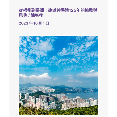
從梧州到長洲：建道神學院125年的挑戰與
恩典 / 陳智衡
2023 年 10 月 1 日