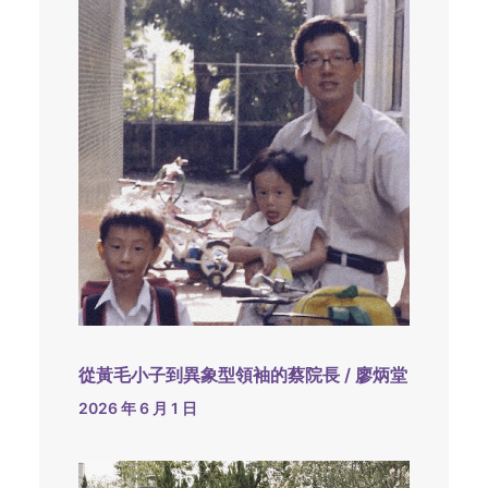
從黃毛小子到異象型領袖的蔡院長 / 廖炳堂
2026 年 6 月 1 日