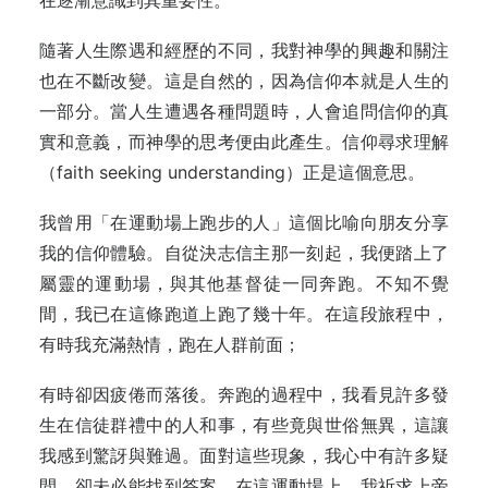
在逐漸意識到其重要性。
隨著人生際遇和經歷的不同，我對神學的興趣和關注
也在不斷改變。這是自然的，因為信仰本就是人生的
一部分。當人生遭遇各種問題時，人會追問信仰的真
實和意義，而神學的思考便由此產生。信仰尋求理解
（faith seeking understanding）正是這個意思。
我曾用「在運動場上跑步的人」這個比喻向朋友分享
我的信仰體驗。自從決志信主那一刻起，我便踏上了
屬靈的運動場，與其他基督徒一同奔跑。不知不覺
間，我已在這條跑道上跑了幾十年。在這段旅程中，
有時我充滿熱情，跑在人群前面；
有時卻因疲倦而落後。奔跑的過程中，我看見許多發
生在信徒群禮中的人和事，有些竟與世俗無異，這讓
我感到驚訝與難過。面對這些現象，我心中有許多疑
間，卻未必能找到答案。在這運動場上，我祈求上帝