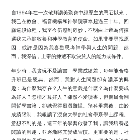
自1994年在一次敬拜讚美聚會中經歷主的恩召以來，
我已在教會、福音機構和神學院事奉超過三十年。回
顧這段旅程，我至今仍感到奇妙，不明白上帝為何揀
選我去承擔牧養和神學教育的使命。如果非要尋找原
因，或許是因為我喜歡思考神學與人生的問題。然
而，我深信，上帝的揀選不取決於人的能力或條件。
年少時，我貪玩不愛讀書，學業成績差，每年能合格
升班已是恩典。然而，我對人生問題卻有濃厚的興
趣：為什麼我存在？人生的意義是什麼？為什麼要成
為好人？怎樣才算好人？雖然不愛讀書，但偶爾會翻
開哲學書籍，卻總覺得艱澀難懂。預科畢業後，由於
成績限制，我報讀了浸會大學的社會學系學士課程。
意想不到的是，這三年的學習啟發了我，讓我培養起
閱讀的興趣，並逐漸將其變成習慣。更重要的是，社