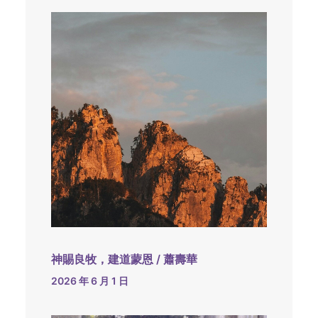
神賜良牧，建道蒙恩 / 蕭壽華
2026 年 6 月 1 日