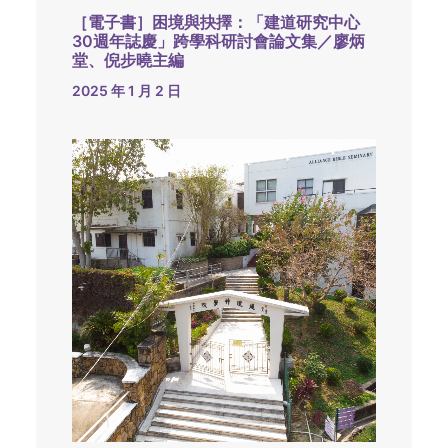
［電子書］困境與抉擇：「建道研究中心
30週年誌慶」跨學科研討會論文集／廖炳
堂、倪步曉主編
2025 年 1 月 2 日