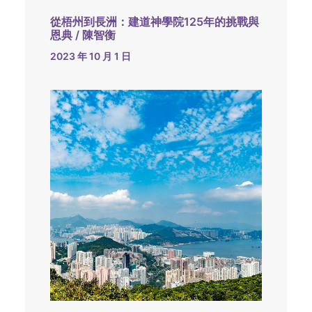
從梧州到長洲：建道神學院125年的挑戰與
恩典 / 陳智衡
2023 年 10 月 1 日