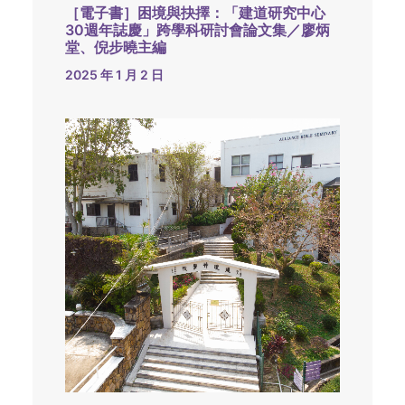
［電子書］困境與抉擇：「建道研究中心
30週年誌慶」跨學科研討會論文集／廖炳
堂、倪步曉主編
2025 年 1 月 2 日