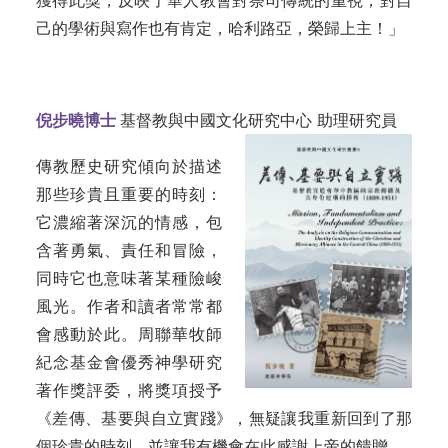
獲得此獎，反映了華人教會對祭司傳統的重視，對自
己的學術與寫作也有肯定，哈利路亞，榮歸上主！」
倪步曉博士
基督教與中國文化研究中心 助理研究員
傳教歷史研究傾向於描述
那些珍貴且重要的時刻：
它濃縮著深沉的情感，包
含著勇氣、責任和冒險，
同時它也意味著某種險峻
風光。作者和讀者常常都
會感動於此。周聯華牧師
紀念基金會優秀神學研究
著作獎評委，將獎項授予
《差傳、基要與自立實踐》，無疑讓我重新回到了那
個珍貴的時刻，並讓我有機會在此感謝上帝的饋贈。