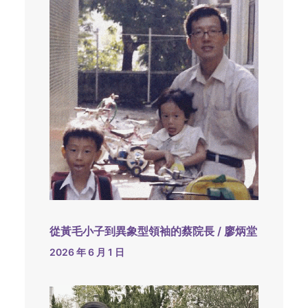
從黃毛小子到異象型領袖的蔡院長 / 廖炳堂
2026 年 6 月 1 日