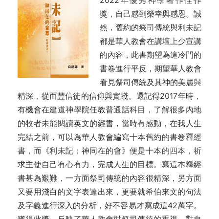
2022年優秀神學著作佳作
獎，自己感到榮幸與感恩。誠
然，舊約的祭司傳統與利未記
都是華人教會在講壇上少宣講
的內容，此書期望為這冷門的
書卷進行平反，期望華人教會
看見祭司傳統及其神的美麗與
精深，從而豐信徒的信仰與實踐。還記得2017年時，
有機會在建道神學院任教普通話科目，了解很多內地
的牧者未能閱讀英文的經書，當時有感動，在我人生
完結之前，可以為華人教會編寫十本舊約的書卷釋經
書，而《利未記：神同在的會》便是十本的四本，祈
求主使自己有心有力，完成人生的目標。寫這本釋經
書甚為艱難，一方面祭司傳統的內容很精深，另方面
又要用淺白的文字表達出來，更要就希伯來文的句法
及字義進行深入的分析，好不容易才寫成這42萬字。