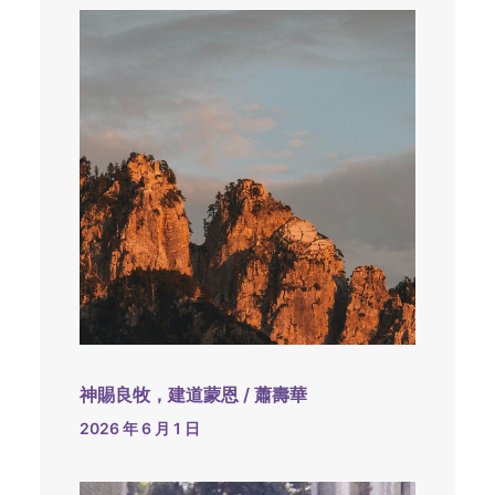
神賜良牧，建道蒙恩 / 蕭壽華
2026 年 6 月 1 日