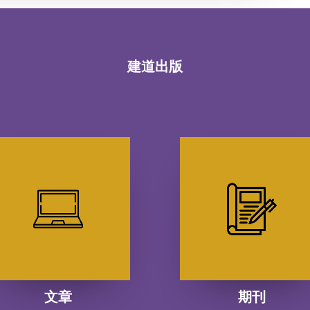
建道出版
文章
期刊