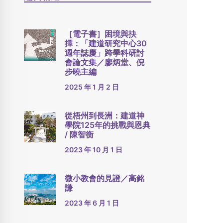
［電子書］困境與抉
擇：「建道研究中心30
週年誌慶」跨學科研討
會論文集／廖炳堂、倪
步曉主編
2025 年 1 月 2 日
從梧州到長洲：建道神
學院125年的挑戰與恩典
/ 陳智衡
2023 年 10 月 1 日
微小教會的見證／高銘
謙
2023 年 6 月 1 日