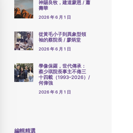
神賜良牧，建道蒙恩 / 蕭
壽華
2026 年 6 月 1 日
從黃毛小子到異象型領
袖的蔡院長 / 廖炳堂
2026 年 6 月 1 日
學像保羅，世代傳承：
蔡少琪院長事主不倦三
十四載（1993–2026）/
何偉強
2026 年 6 月 1 日
編輯精選