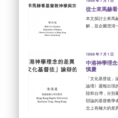
1998 年 7 月 1 日
從士來馬赫看
本文探討士來馬
解，並企圖澄清
1998 年 7 月 1 日
中港神學理念
慎慶
「文化基督徒」論
論壇》週報出現
陸和台灣，分別
辯論的基督教學
念上有極大的差