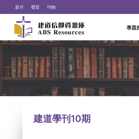
影片
聲音
刊物
專題
建道學刊10期