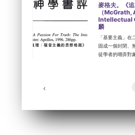
麥格夫。《追
（McGrath, Al
Intellectua
麟
「基要主義」在
固成一個封閉、
徒學者的嘲弄對