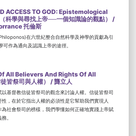
D ACCESS TO GOD: Epistemological
tive（科學與尋找上帝──一個知識論的觀點） /
Torrance 托倫斯
hiloponos)在六世紀整合自然科學及神學的貢獻為引
科學可作為通向及認識上帝的途徑。
f All Believers And Rights Of All
信徒皆祭司與人權） / 龔立人
試以基督教信徒皆祭司的觀念來討論人權。信徒皆祭司
要性，在於它指出人權的必須性是它幫助我們實現人
作為社會祭司的榜樣，我們學懂如何正確地實踐上帝賦
義務。