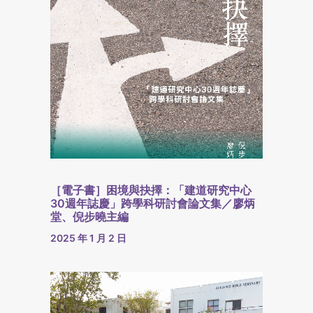
［電子書］困境與抉擇：「建道研究中心
30週年誌慶」跨學科研討會論文集／廖炳
堂、倪步曉主編
2025 年 1 月 2 日