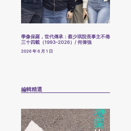
學像保羅，世代傳承：蔡少琪院長事主不倦
三十四載（1993–2026）/ 何偉強
2026 年 6 月 1 日
編輯精選