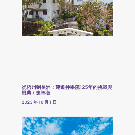
從梧州到長洲：建道神學院125年的挑戰與
恩典 / 陳智衡
2023 年 10 月 1 日