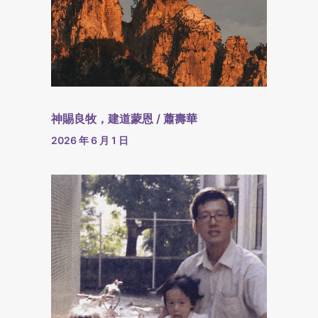
神賜良牧，建道蒙恩 / 蕭壽華
2026 年 6 月 1 日