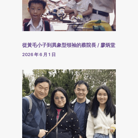
從黃毛小子到異象型領袖的蔡院長 / 廖炳堂
2026 年 6 月 1 日