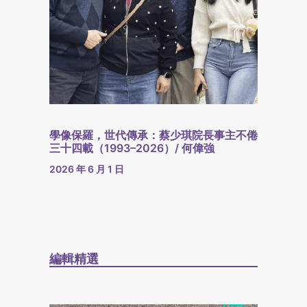
學像保羅，世代傳承：蔡少琪院長事主不倦
三十四載（1993–2026）/ 何偉強
2026 年 6 月 1 日
編輯精選