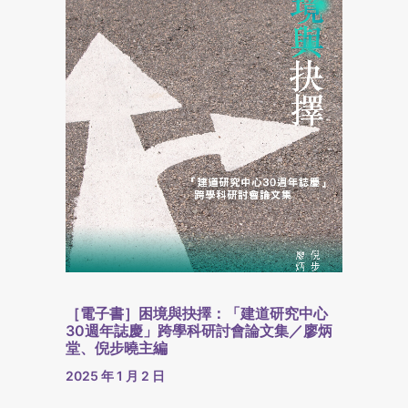
［電子書］困境與抉擇：「建道研究中心
30週年誌慶」跨學科研討會論文集／廖炳
堂、倪步曉主編
2025 年 1 月 2 日