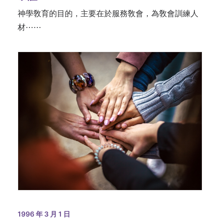
神學敎育的目的，主要在於服務敎會，為敎會訓練人
材⋯⋯
1996 年 3 月 1 日