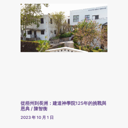
從梧州到長洲：建道神學院125年的挑戰與
恩典 / 陳智衡
2023 年 10 月 1 日