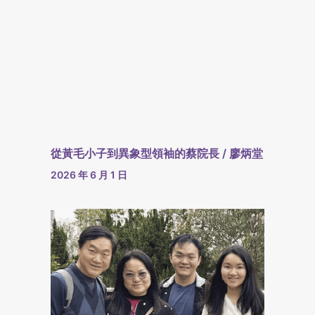
從黃毛小子到異象型領袖的蔡院長 / 廖炳堂
2026 年 6 月 1 日