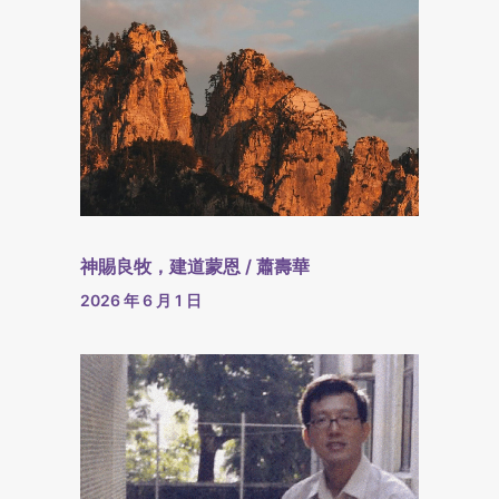
神賜良牧，建道蒙恩 / 蕭壽華
2026 年 6 月 1 日