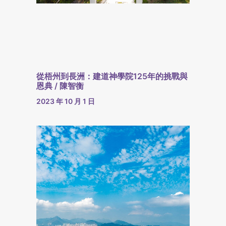
從梧州到長洲：建道神學院125年的挑戰與
恩典 / 陳智衡
2023 年 10 月 1 日