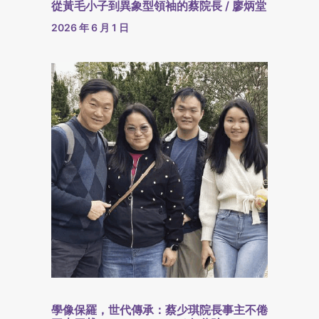
從黃毛小子到異象型領袖的蔡院長 / 廖炳堂
2026 年 6 月 1 日
學像保羅，世代傳承：蔡少琪院長事主不倦