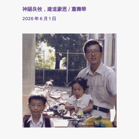
神賜良牧，建道蒙恩 / 蕭壽華
2026 年 6 月 1 日