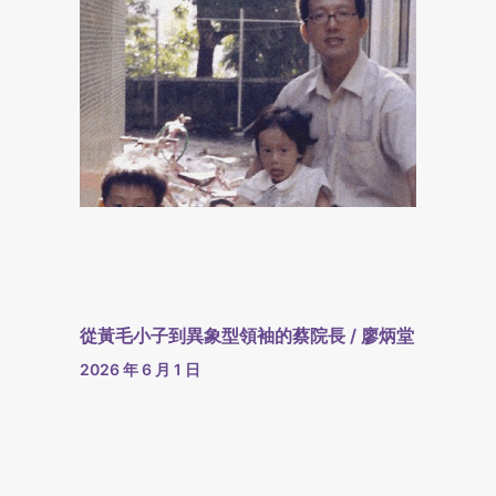
從黃毛小子到異象型領袖的蔡院長 / 廖炳堂
2026 年 6 月 1 日