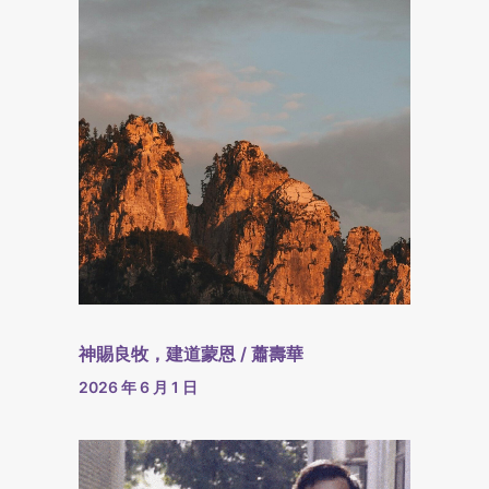
神賜良牧，建道蒙恩 / 蕭壽華
2026 年 6 月 1 日