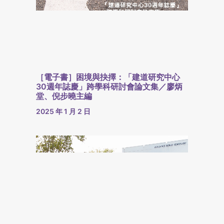
［電子書］困境與抉擇：「建道研究中心
30週年誌慶」跨學科研討會論文集／廖炳
堂、倪步曉主編
2025 年 1 月 2 日