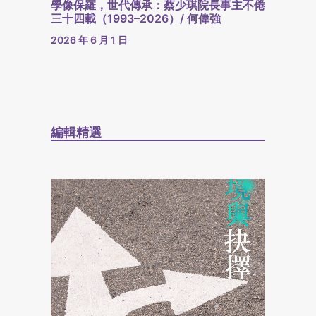
學像保羅，世代傳承：蔡少琪院長事主不倦
三十四載（1993–2026）/ 何偉強
2026 年 6 月 1 日
編輯精選