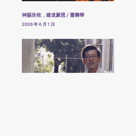
神賜良牧，建道蒙恩 / 蕭壽華
2026 年 6 月 1 日