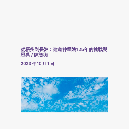
從梧州到長洲：建道神學院125年的挑戰與
恩典 / 陳智衡
2023 年 10 月 1 日