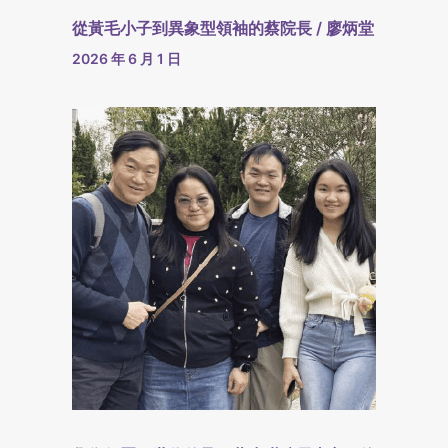
從黃毛小子到異象型領袖的蔡院長 / 廖炳堂
2026 年 6 月 1 日