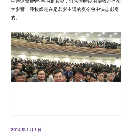
華傳道會)總幹事的趙君影，對大學時期的滕牧師有很
大影響，滕牧師是在趙君影主講的夏令會中決志獻身
的。
2014 年 1 月 1 日