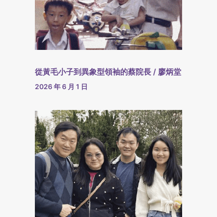
從黃毛小子到異象型領袖的蔡院長 / 廖炳堂
2026 年 6 月 1 日