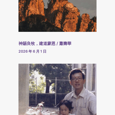
神賜良牧，建道蒙恩 / 蕭壽華
2026 年 6 月 1 日