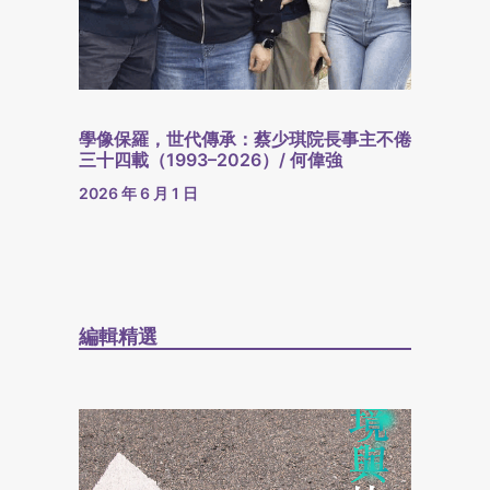
學像保羅，世代傳承：蔡少琪院長事主不倦
三十四載（1993–2026）/ 何偉強
2026 年 6 月 1 日
編輯精選