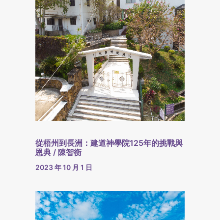
從梧州到長洲：建道神學院125年的挑戰與
恩典 / 陳智衡
2023 年 10 月 1 日