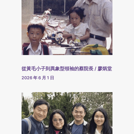
從黃毛小子到異象型領袖的蔡院長 / 廖炳堂
2026 年 6 月 1 日