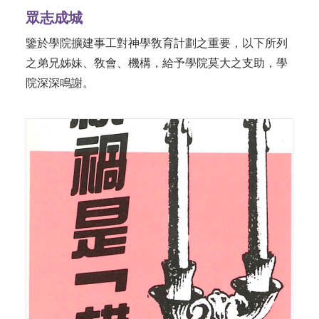
眾志成城
鑒於學院擴建事工對神學敎育計劃之重要，以下所列
之弟兄姊妹、敎會、機構，給予學院莫大之支助，學
院深深鳴謝。