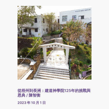
從梧州到長洲：建道神學院125年的挑戰與
恩典 / 陳智衡
2023 年 10 月 1 日