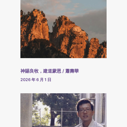
神賜良牧，建道蒙恩 / 蕭壽華
2026 年 6 月 1 日