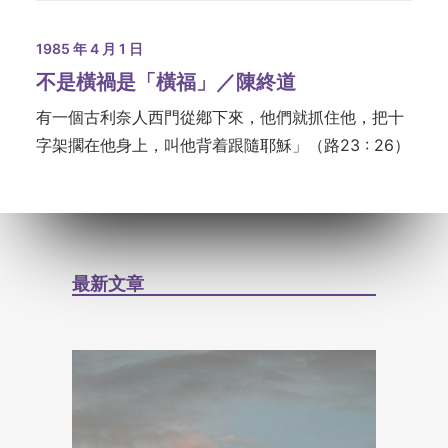
1985 年 4 月 1 日
不是橫禍是「橫福」／陳終道
有一個古利奈人西門從鄕下來，他們就抓住他，把十
字架擱在他身上，叫他背着­跟隨耶穌」（路23 : 26）
最新文章