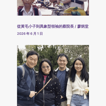
從黃毛小子到異象型領袖的蔡院長 / 廖炳堂
2026 年 6 月 1 日