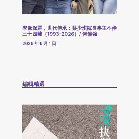
學像保羅，世代傳承：蔡少琪院長事主不倦
三十四載（1993–2026）/ 何偉強
2026 年 6 月 1 日
編輯精選