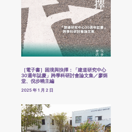
［電子書］困境與抉擇：「建道研究中心
30週年誌慶」跨學科研討會論文集／廖炳
堂、倪步曉主編
2025 年 1 月 2 日