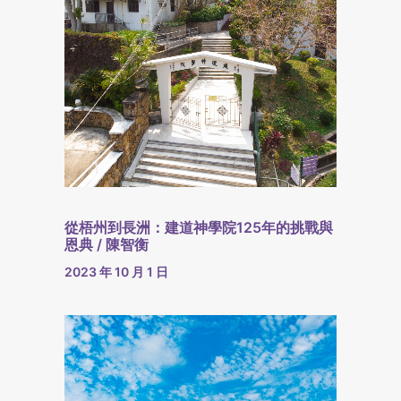
從梧州到長洲：建道神學院125年的挑戰與
恩典 / 陳智衡
2023 年 10 月 1 日