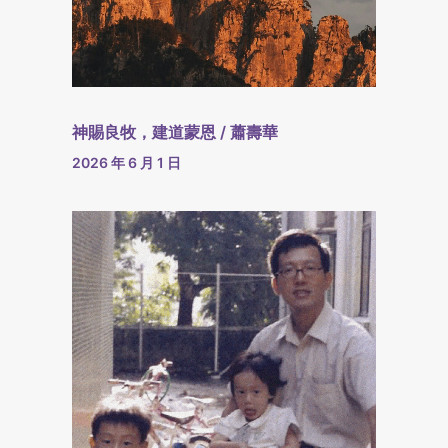
神賜良牧，建道蒙恩 / 蕭壽華
2026 年 6 月 1 日