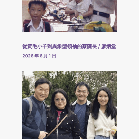
從黃毛小子到異象型領袖的蔡院長 / 廖炳堂
2026 年 6 月 1 日