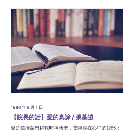
1986 年 9 月 1 日
【院長的話】愛的真諦 / 張慕皚
愛是信徒蒙恩得救時神藉聖，靈澆灌在心中的(羅5：