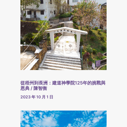
從梧州到長洲：建道神學院125年的挑戰與
恩典 / 陳智衡
2023 年 10 月 1 日