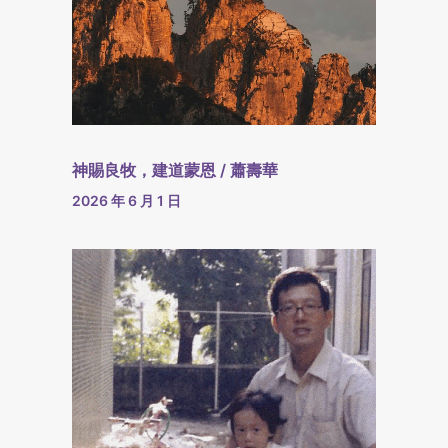
神賜良牧，建道蒙恩 / 蕭壽華
2026 年 6 月 1 日