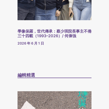
學像保羅，世代傳承：蔡少琪院長事主不倦
三十四載（1993–2026）/ 何偉強
2026 年 6 月 1 日
編輯精選