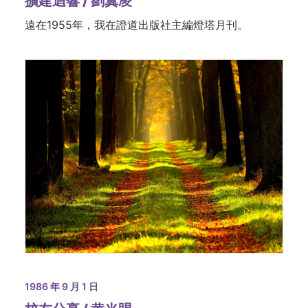
擴建迴響 / 劉翼凌
遠在1955年，我在證道出版社主編燈塔月刊。
1986 年 9 月 1 日