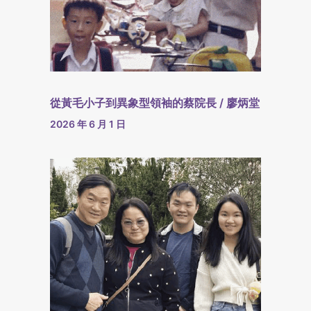
從黃毛小子到異象型領袖的蔡院長 / 廖炳堂
2026 年 6 月 1 日