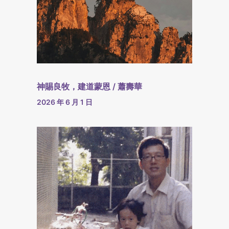
神賜良牧，建道蒙恩 / 蕭壽華
2026 年 6 月 1 日