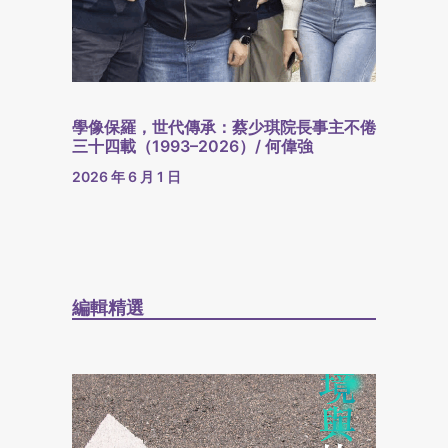
學像保羅，世代傳承：蔡少琪院長事主不倦
三十四載（1993–2026）/ 何偉強
2026 年 6 月 1 日
編輯精選