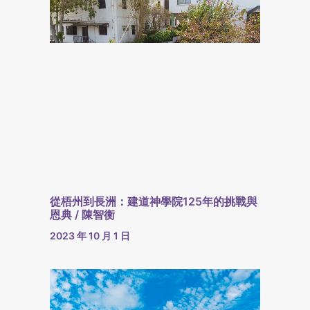
從梧州到長洲：建道神學院125年的挑戰與
恩典 / 陳智衡
2023 年 10 月 1 日