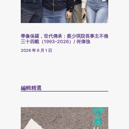
學像保羅，世代傳承：蔡少琪院長事主不倦
三十四載（1993–2026）/ 何偉強
2026 年 6 月 1 日
編輯精選