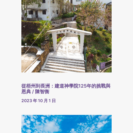
從梧州到長洲：建道神學院125年的挑戰與
恩典 / 陳智衡
2023 年 10 月 1 日