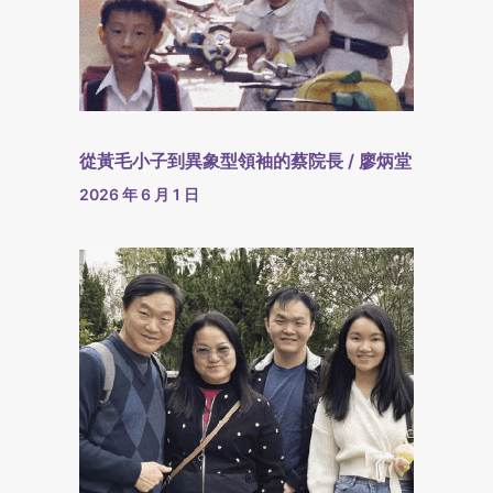
從黃毛小子到異象型領袖的蔡院長 / 廖炳堂
2026 年 6 月 1 日