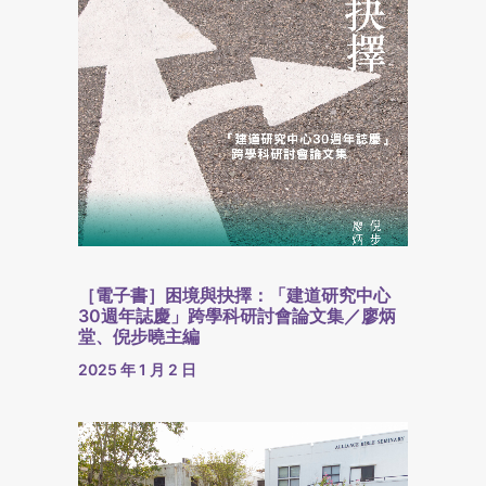
［電子書］困境與抉擇：「建道研究中心
30週年誌慶」跨學科研討會論文集／廖炳
堂、倪步曉主編
2025 年 1 月 2 日