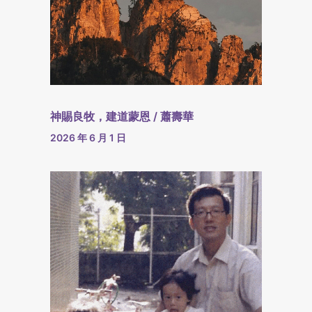
神賜良牧，建道蒙恩 / 蕭壽華
2026 年 6 月 1 日