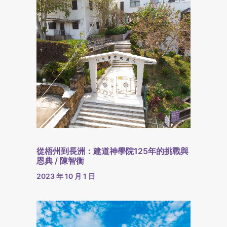
從梧州到長洲：建道神學院125年的挑戰與
恩典 / 陳智衡
2023 年 10 月 1 日