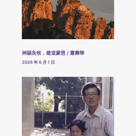
神賜良牧，建道蒙恩 / 蕭壽華
2026 年 6 月 1 日