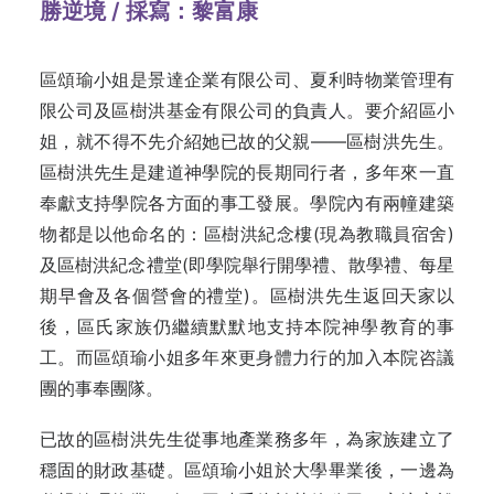
勝逆境 / 採寫：黎富康
區頌瑜小姐是景達企業有限公司、夏利時物業管理有
限公司及區樹洪基金有限公司的負責人。要介紹區小
姐，就不得不先介紹她已故的父親——區樹洪先生。
區樹洪先生是建道神學院的長期同行者，多年來一直
奉獻支持學院各方面的事工發展。學院內有兩幢建築
物都是以他命名的：區樹洪紀念樓(現為教職員宿舍)
及區樹洪紀念禮堂(即學院舉行開學禮、散學禮、每星
期早會及各個營會的禮堂)。區樹洪先生返回天家以
後，區氏家族仍繼續默默地支持本院神學教育的事
工。而區頌瑜小姐多年來更身體力行的加入本院咨議
團的事奉團隊。
已故的區樹洪先生從事地產業務多年，為家族建立了
穩固的財政基礎。區頌瑜小姐於大學畢業後，一邊為