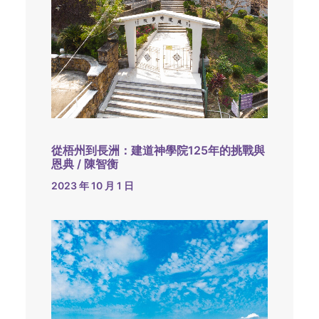
從梧州到長洲：建道神學院125年的挑戰與
恩典 / 陳智衡
2023 年 10 月 1 日