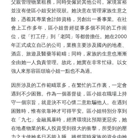
父親管理物業租務，同時受僱於其他公司。家境富裕
並沒有使區小姐安於現狀。她決意在管理家族生意之
餘，憑着其專業會計師資格，另創出一番事業。在社
會上工作多年，區小姐曾經從事多個不同的工作崗
位，從「打工仔」到「老闆」等都曾擔任。她在2000
年正式成立自己的公司，業務主要涉及國內的地產、
酒店、旅遊及醫藥等範疇；同時，家族的生意也漸漸
全由她一人負責管理。故此，她實在非常忙碌。以女
強人來形容區頌瑜小姐一點也不為過。
因所涉及的工作範疇眾多，在繁忙的工作裏，一定會
遇到不少困難。作為一個基督徒，區小姐在職場上持
守一個宗旨，就是決不可心懷二意欺騙他人。在遇到
困難時，惟有依靠神才可得平安。區小姐特別分享到
在「九七」金融風暴時，經濟環境比預期更惡劣，她
在地產物業的私人投資受到很大的衝擊，所受到的壓
力之大使她多日不能入睡。雖然當時家族的資金由她