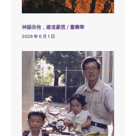
神賜良牧，建道蒙恩 / 蕭壽華
2026 年 6 月 1 日