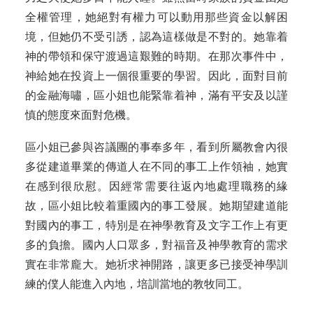
全權管理，她絕對有權力可以動用那些資金以解困
境，但她仍不受引誘，認為這樣做是不對的。她靠着
神的帶領和保守渡過這艱難的時期。在那次事件中，
神給她在投資上一個很重要的學習。因此，面對目前
的金融海嘯，區小姐也能緊靠着神，滿有平安及以謹
慎的態度來面對危機。
區小姐已參與咨議團的事奉多年，看到所屬教會內很
多從建道畢業的傳道人在不同的事工上作領袖，她實
在感到很欣慰。因經常需要往返內地處理職務的緣
故，區小姐比較着重國內的事工發展。她期望建道能
對國內的事工，特別是在神學教育及文字工作上有更
多的負擔。國內人口眾多，對福音及神學教育的需求
實在非常龐大。她祈求神開路，讓更多已接受神學訓
練的僕人能進入內地，培訓當地的教牧同工。