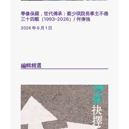
學像保羅，世代傳承：蔡少琪院長事主不倦
三十四載（1993–2026）/ 何偉強
2026 年 6 月 1 日
編輯精選