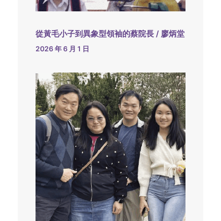
從黃毛小子到異象型領袖的蔡院長 / 廖炳堂
2026 年 6 月 1 日