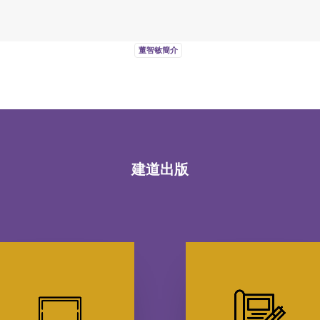
董智敏簡介
建道出版