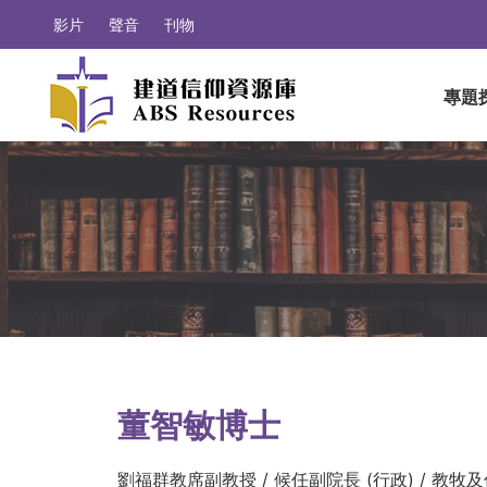
影片
聲音
刊物
專題
董智敏博士
劉福群教席副教授 / 候任副院長 (行政) / 教