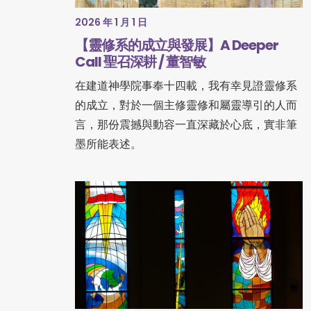
2026 年 1 月 1 日
【靈修系的成立與發展】A Deeper
Call 聖召深耕 / 董智敏
在建道神學院事奉十四載，我有幸見證靈修系
的成立，對於一個主修靈修和屬靈導引的人而
言，那份震撼與動容一直深藏於心底，實非筆
墨所能表述。