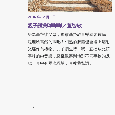
2016 年 12 月 1 日
親子讚美咩咩咩／董智敏
身為基督徒父母，播放基督教音樂給嬰孩聽，
是理所當然的事吧！相熟的肢體也會送上鐳射
光碟作為禮物。兒子初生時，我一直播放比較
寧靜的純音樂，及至觀察到他對不同事物的反
應，其中有兩次經驗，直教我驚訝。