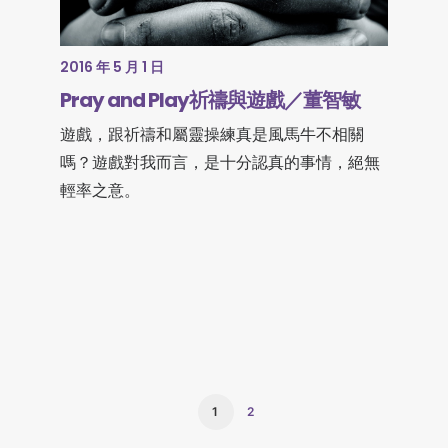
2016 年 5 月 1 日
Pray and Play祈禱與遊戲／董智敏
遊戲，跟祈禱和屬靈操練真是風馬牛不相關
嗎？遊戲對我而言，是十分認真的事情，絕無
輕率之意。
1
2