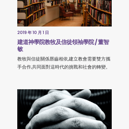
2019 年 10 月 1 日
建道神學院教牧及信徒領袖學院 / 董智
敏
教牧與信徒關係唇齒相依,建立教會需要雙方攜
手合作,共同面對這時代的挑戰和社會的轉變。