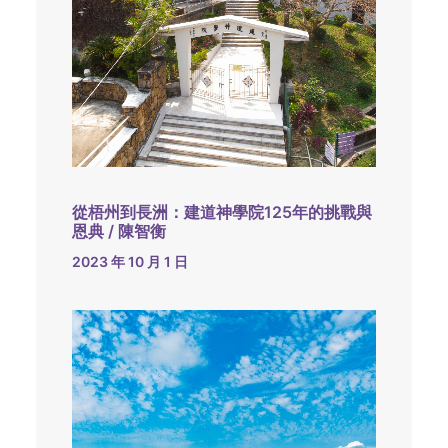
從梧州到長洲：建道神學院125年的挑戰與
恩典 / 陳智衡
2023 年 10 月 1 日