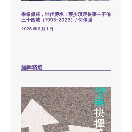
學像保羅，世代傳承：蔡少琪院長事主不倦
三十四載（1993–2026）/ 何偉強
2026 年 6 月 1 日
編輯精選