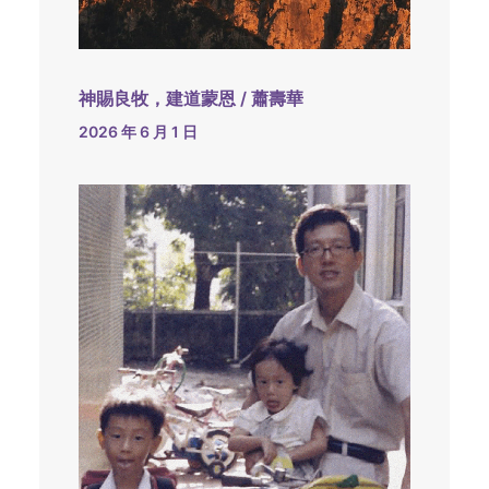
神賜良牧，建道蒙恩 / 蕭壽華
2026 年 6 月 1 日