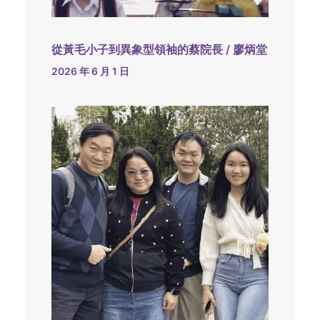
從黃毛小子到異象型領袖的蔡院長 / 廖炳堂
2026 年 6 月 1 日