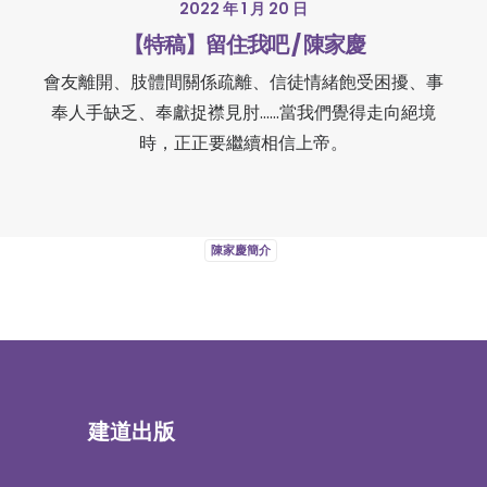
2022 年 1 月 20 日
【特稿】留住我吧 / 陳家慶
會友離開、肢體間關係疏離、信徒情緒飽受困擾、事
奉人手缺乏、奉獻捉襟見肘……當我們覺得走向絕境
時，正正要繼續相信上帝。
陳家慶簡介
建道出版