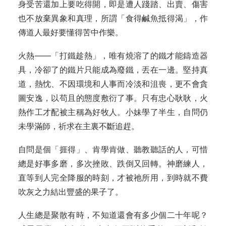
身受苦還加上要吃得開，即是遭人踐踏、出賣、傷害
也不放棄異象和真理，所謂「食得鹹魚抵得渴」，作
傳道人最好要懂得苦中作樂。
火熱——「打鐵趁熱」，唯有燒溶了的鐵才能鑄造器
具，冷卻了的鐵片只能成為廢鐵，丟在一邊。堅持真
道，熱忱、不因環境和人事而冷淡和沮喪，更不會貪
圖安逸，以苟且的態度敷衍了事。只有忠心耿耿，火
熱作工才配被主稱為好牧人。小妹學了半生，自問仍
未學滿師，祈求在主裏不斷追趕。
自問是個「捱得」、肯學肯做、聽教聽話的人，可惜
總是好事多磨，多次挫敗、跌倒又回轉。神磨練人，
直等到人完全降服的時刻，才被祂所用，到時就不費
吹灰之力結出豐盛的果子了。
人生總是聚散有時，不知道還會有多少個二十年呢？