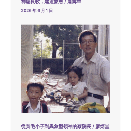
神賜良牧，建道蒙恩 / 蕭壽華
2026 年 6 月 1 日
從黃毛小子到異象型領袖的蔡院長 / 廖炳堂