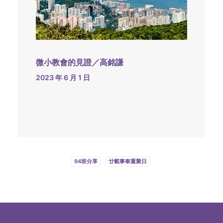
微小教會的見證／高銘謙
2023 年 6 月 1 日
94班分享
廿載事奉重聚日