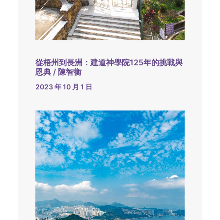
從梧州到長洲：建道神學院125年的挑戰與
恩典 / 陳智衡
2023 年 10 月 1 日