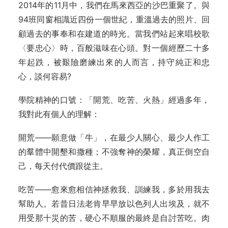
2014年的11月中，我們在馬來西亞的沙巴重聚了。與
94班同窗相識近四份一個世紀，重溫過去的照片、回
顧過去的事奉和在建道的時光。當我們站起來唱校歌
〈要忠心〉時，百般滋味在心頭。對一個經歷二十多
年起跌，被艱險磨練出來的人而言，持守純正和忠
心，談何容易?
學院精神的口號：「開荒、吃苦、火熱」經過多年，
我對此有個人的理解：
開荒——願意做「牛」，在最少人關心、最少人作工
的羣體中開墾和撒種；不強奪神的榮耀，真正倒空自
己，每天付代價跟從主。
吃苦——愈來愈相信神拯救我、訓練我，多於用我去
幫助人。若昔日法老肯早早放以色列人出埃及，就不
用受那十災的苦，硬心不順服的最終是自討苦吃。肉