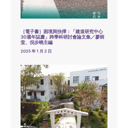
［電子書］困境與抉擇：「建道研究中心
30週年誌慶」跨學科研討會論文集／廖炳
堂、倪步曉主編
2025 年 1 月 2 日