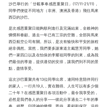
沙巴舉行的「廿載事奉感恩重聚日」(17/11-21/11)，
同學們便從不同地方（非洲、澳洲及香港）飛往馬來
西亞的沙巴。
是次感恩重聚日能夠順利進行及完滿結束，全賴神的
憐憫和眷顧。過去一年已有三宗的空難，全部與馬來
西亞航空公司有關。所以，是次有愉快和平安的旅程
絕非偶然。當然，我們要多謝東道主戴慧芳同學，她
們一家四口以及在怡保的李耀祖同學的到來，成為我
們最佳的導遊，提供適切的安排，讓我們到不同的景
點，盡情享受。
這次沙巴重聚共有13位同學出席，連同特意陪伴同行
的家人，一行共19人，實在難得。人生可以有多少個
二十年？在感恩重聚日各項活動中，最令我享受的，
必然是我們各人的分享——彼此分享過去二十年的事
奉、經歷，印證神的憐憫、恩待、看顧和保守。這些