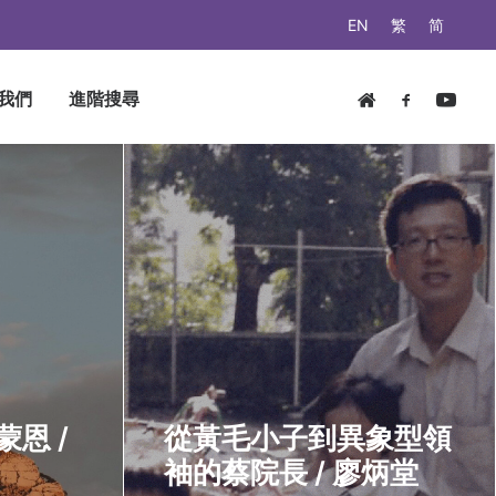
EN
繁
简
我們
進階搜尋
恩 /
從黃毛小子到異象型領
袖的蔡院長 / 廖炳堂