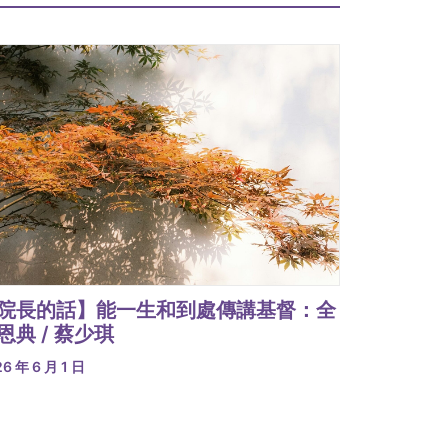
院長的話】能一生和到處傳講基督：全
恩典 / 蔡少琪
6 年 6 月 1 日