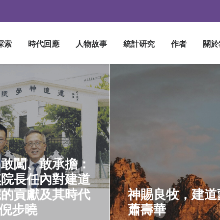
探索
時代回應
人物故事
統計研究
作者
關於
、敢闖、敢承擔：
琪院長任內對建道
院的貢獻及其時代
神賜良牧，建道蒙
 倪步曉
蕭壽華