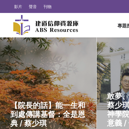
影片
聲音
刊物
專題
敢夢
蔡少
【院長的話】能一生和
神學
到處傳講基督：全是恩
意義 /
典 / 蔡少琪