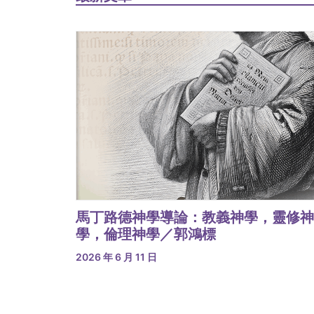
馬丁路德神學導論：教義神學，靈修神
學，倫理神學／郭鴻標
2026 年 6 月 11 日