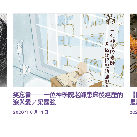
笑忘書——一位神學院老師患癌後經歷的
【
淚與愛／梁國強
是
2026 年 6 月 11 日
202