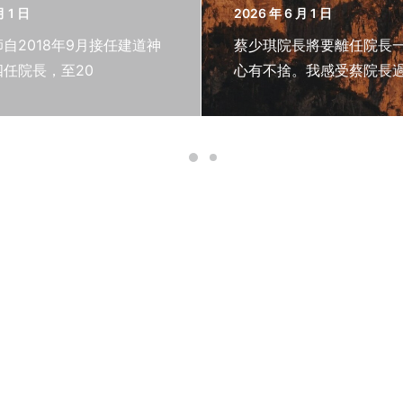
月 1 日
2026 年 6 月 1 日
自2018年9月接任建道神
蔡少琪院長將要離任院長
任院長，至20
心有不捨。我感受蔡院長