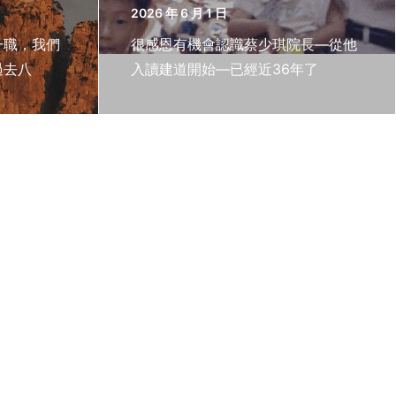
2026 年 6 月 1 日
一職，我們
很感恩有機會認識蔡少琪院長—從他
過去八
入讀建道開始—已經近36年了