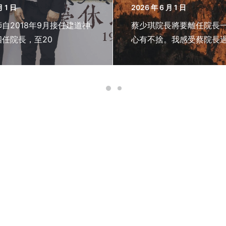
月 1 日
2026 年 6 月 1 日
自2018年9月接任建道神
蔡少琪院長將要離任院長
任院長，至20
心有不捨。我感受蔡院長