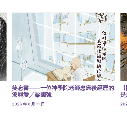
笑忘書——一位神學院老師患癌後經歷的
【
淚與愛／梁國強
是
2026 年 6 月 11 日
202