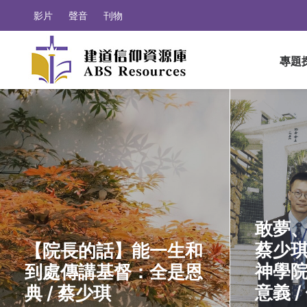
影片
聲音
刊物
專題
敢夢
蔡少
【院長的話】能一生和
神學
到處傳講基督：全是恩
意義 /
典 / 蔡少琪