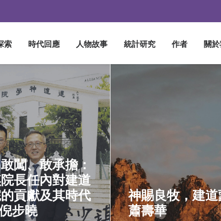
探索
時代回應
人物故事
統計研究
作者
關於
、敢闖、敢承擔：
琪院長任內對建道
院的貢獻及其時代
神賜良牧，建道蒙
 倪步曉
蕭壽華