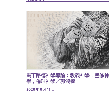
馬丁路德神學導論：教義神學，靈修神
學，倫理神學／郭鴻標
2026 年 6 月 11 日