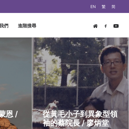
EN
繁
简
我們
進階搜尋
恩 /
從黃毛小子到異象型領
袖的蔡院長 / 廖炳堂