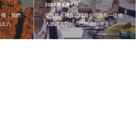
2026 年 6 月 1 日
一職，我們
很感恩有機會認識蔡少琪院長—從他
過去八
入讀建道開始—已經近36年了