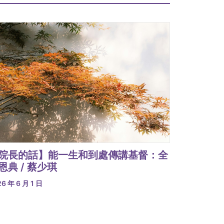
院長的話】能一生和到處傳講基督：全
恩典 / 蔡少琪
6 年 6 月 1 日