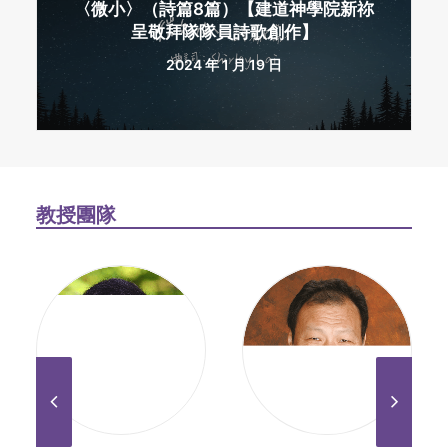
〈微小〉（詩篇8篇）【建道神學院新祢
呈敬拜隊隊員詩歌創作】
2024 年 1 月 19 日
教授團隊