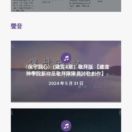
聲音
〈保守我心〉(箴言4章）敬拜版 【建道
神學院新祢呈敬拜隊隊員詩歌創作】
2024 年 5 月 31 日