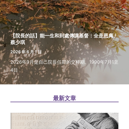
【院長的話】能一生和到處傳講基督：全是恩典 /
蔡少琪
2026 年 6 月 1 日
2026年9月是自己院長任期的交棒期。1990年7月1至
4日
最新文章