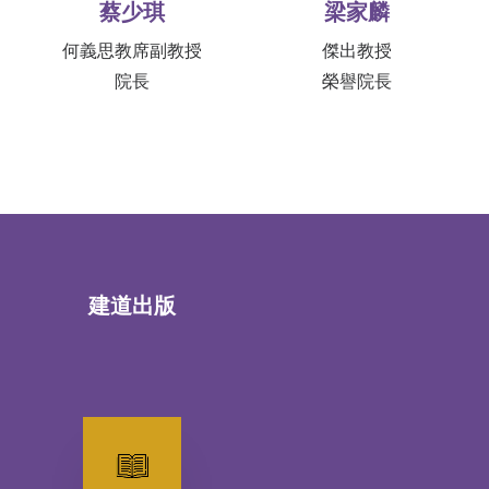
蔡少琪
梁家麟
何義思教席副教授
傑出教授
院長
榮譽院長
建道出版