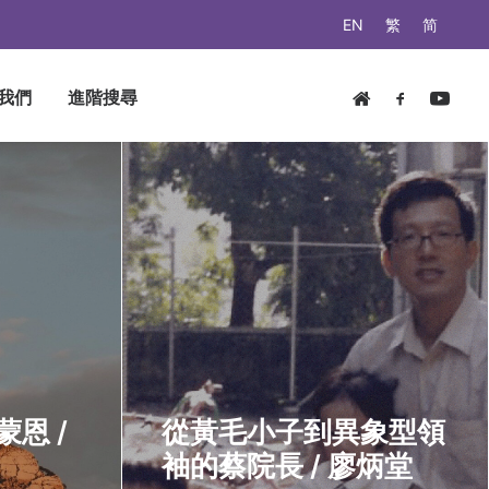
EN
繁
简
我們
進階搜尋
恩 /
從黃毛小子到異象型領
袖的蔡院長 / 廖炳堂