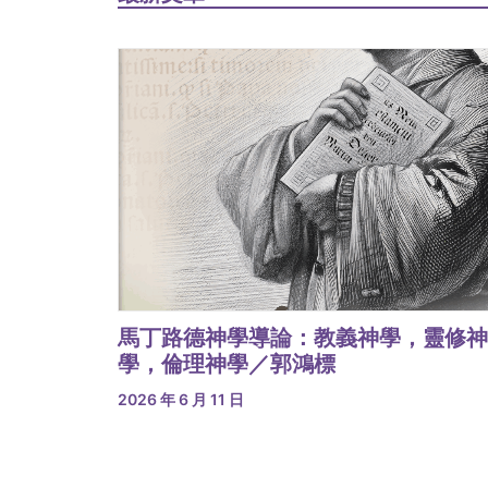
馬丁路德神學導論：教義神學，靈修神
學，倫理神學／郭鴻標
2026 年 6 月 11 日