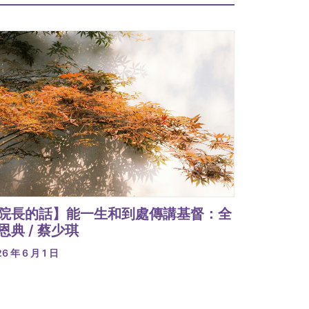
院長的話】能一生和到處傳講基督：全
恩典 / 蔡少琪
6 年 6 月 1 日