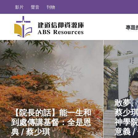
影片
聲音
刊物
專題
敢夢
蔡少
【院長的話】能一生和
神學
到處傳講基督：全是恩
意義 /
典 / 蔡少琪