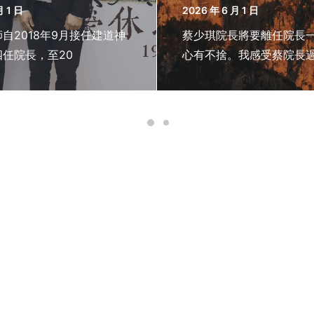
月 1 日
2026 年 6 月 1 日
自2018年9月接任建道神
蔡少琪院長將要離任院長
任院長，至20
心有不捨。我感受蔡院長