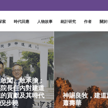
探索
時代回應
人物故事
統計研究
作者
關於
、敢闖、敢承擔：
琪院長任內對建道
院的貢獻及其時代
神賜良牧，建道蒙
 倪步曉
蕭壽華