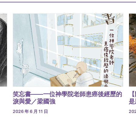
笑忘書——一位神學院老師患癌後經歷的
【
淚與愛／梁國強
是
2026 年 6 月 11 日
202