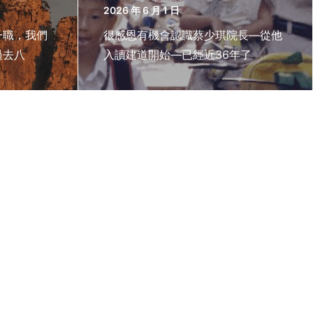
2026 年 6 月 1 日
一職，我們
很感恩有機會認識蔡少琪院長—從他
過去八
入讀建道開始—已經近36年了