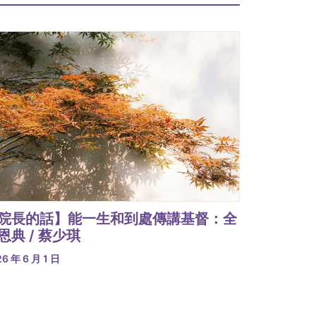
院長的話】能一生和到處傳講基督：全
恩典 / 蔡少琪
6 年 6 月 1 日