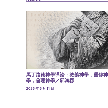
馬丁路德神學導論：教義神學，靈修神
學，倫理神學／郭鴻標
2026 年 6 月 11 日