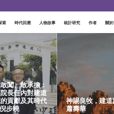
探索
時代回應
人物故事
統計研究
作者
關於
、敢闖、敢承擔：
琪院長任內對建道
院的貢獻及其時代
神賜良牧，建道蒙
 倪步曉
蕭壽華