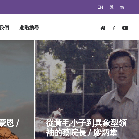
EN
繁
简
我們
進階搜尋
恩 /
從黃毛小子到異象型領
袖的蔡院長 / 廖炳堂