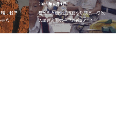
2026 年 6 月 1 日
一職，我們
很感恩有機會認識蔡少琪院長—從他
過去八
入讀建道開始—已經近36年了