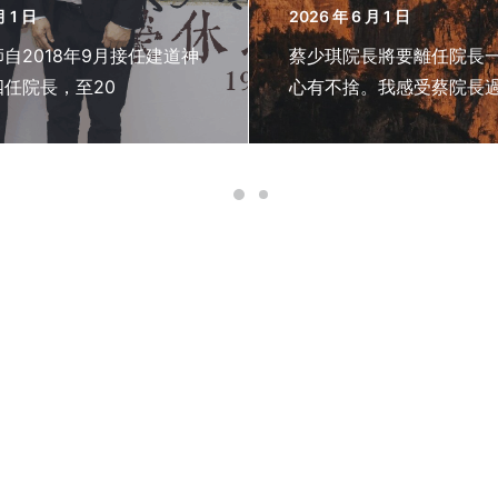
月 1 日
2026 年 6 月 1 日
自2018年9月接任建道神
蔡少琪院長將要離任院長
任院長，至20
心有不捨。我感受蔡院長