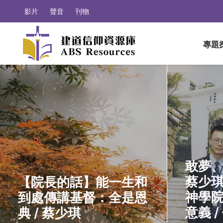
影片
聲音
刊物
專題
敢夢
蔡少
【院長的話】能一生和
神學
到處傳講基督：全是恩
意義 /
典 / 蔡少琪