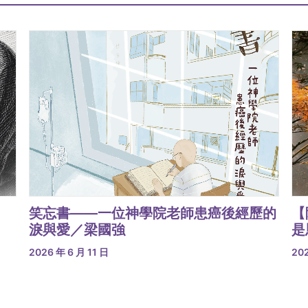
笑忘書——一位神學院老師患癌後經歷的
【
淚與愛／梁國強
是
2026 年 6 月 11 日
202