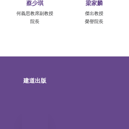
蔡少琪
梁家麟
何義思教席副教授
傑出教授
院長
榮譽院長
建道出版