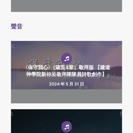
聲音
〈保守我心〉(箴言4章）敬拜版 【建道
神學院新祢呈敬拜隊隊員詩歌創作】
2024 年 5 月 31 日