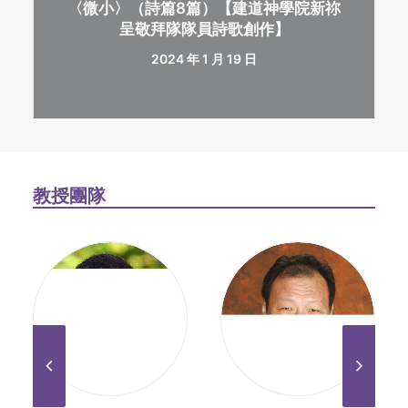
〈微小〉（詩篇8篇）【建道神學院新祢
呈敬拜隊隊員詩歌創作】
2024 年 1 月 19 日
教授團隊