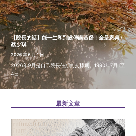
【院長的話】能一生和到處傳講基督：全是恩典 /
蔡少琪
2026 年 6 月 1 日
2026年9月是自己院長任期的交棒期。1990年7月1至
4日
最新文章