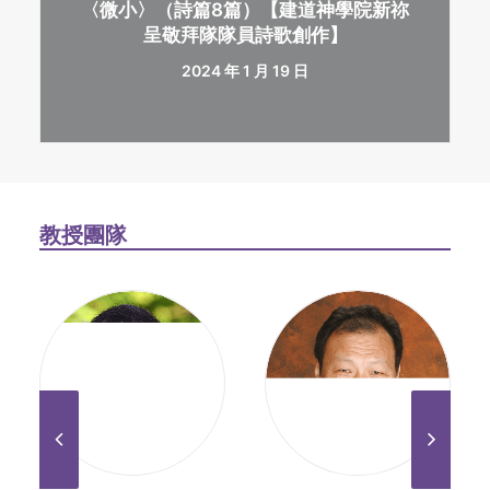
〈微小〉（詩篇8篇）【建道神學院新祢
呈敬拜隊隊員詩歌創作】
2024 年 1 月 19 日
教授團隊