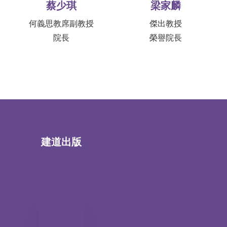
蔡少琪
梁家麟
何義思教席副教授
傑出教授
院長
榮譽院長
建道出版