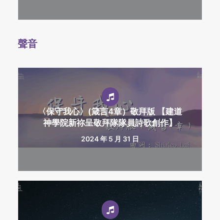
聲音
〈保守我心〉(箴言4章）敬拜版 【建道
神學院新祢呈敬拜隊隊員詩歌創作】
2024 年 5 月 31 日