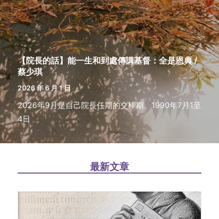
【院長的話】能一生和到處傳講基督：全是恩典 /
蔡少琪
2026 年 6 月 1 日
2026年9月是自己院長任期的交棒期。1990年7月1至
4日
最新文章