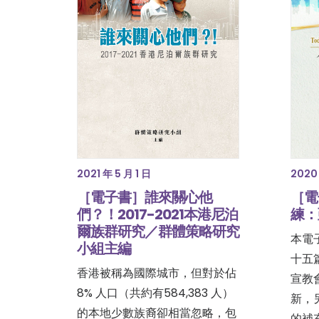
2020 
2021 年 5 月 1 日
［電
［電子書］誰來關心他
練：
們？！2017-2021本港尼泊
爾族群研究／群體策略研究
本電
小組主編
十五篇
香港被稱為國際城市，但對於佔
宣教
8% 人口（共約有584,383 人）
新，
的本地少數族裔卻相當忽略，包
的補