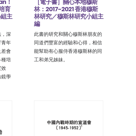
an！
［電子書］關心本地穆斯
教培育
林：2017-2021 香港穆斯
小組主
林研究／穆斯林研究小組主
編
法，深
此書的研究和關心穆斯林朋友的
育青年
同道們豐富的經驗和心得，相信
及差會
能幫助有心服侍香港穆斯林的同
各種培
工和弟兄姊妹。
實效
借鏡學