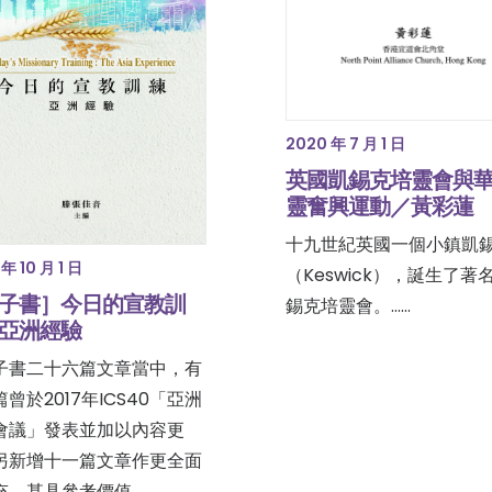
2020 年 7 月 1 日
英國凱錫克培靈會與
靈奮興運動／黃彩蓮
十九世紀英國一個小鎮凱
年 10 月 1 日
（Keswick），誕生了著
子書］今日的宣教訓
錫克培靈會。……
亞洲經驗
子書二十六篇文章當中，有
曾於2017年ICS40「亞洲
會議」發表並加以內容更
另新增十一篇文章作更全面
充，甚具參考價值。…