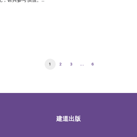
1
2
3
...
6
建道出版