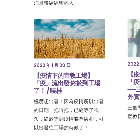
消息帶給絕望的人…
2022 
2022 年 1 月 20 日
【疫
【疫情下的宣教工場】
「疫
「疫」流出發 終於到工場
──
了！ / 曉桂
外實
極度想出發！因為疫情所以出發
三個
的日期一拖再拖，已經等了很
宣教日記
久，終於等到疫情略為緩和，可
以出發往工場的時候了！