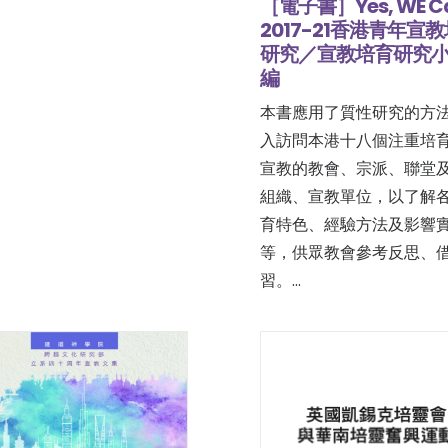
［電子書］Yes, WE C
2017-21香港青年宣
研究／宣教培育研究
編
本書應用了質性研究的方
入訪問本港十八個注重培
宣教的教會、宗派、聯堂
組織、宣教單位，以了解
育特色、經驗方法及影響
等，供眾教會參考反思、
習。…