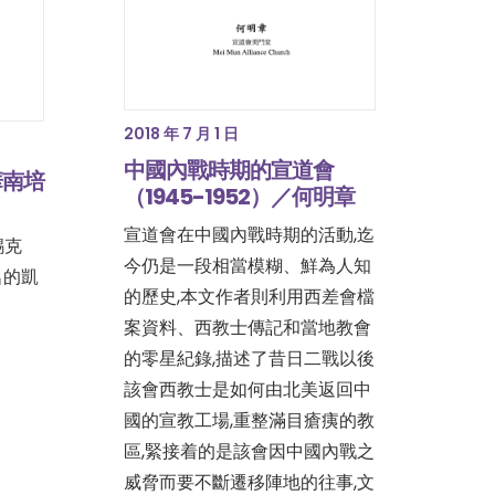
2018 年 7 月 1 日
中國內戰時期的宣道會
華南培
（1945-1952）／何明章
宣道會在中國內戰時期的活動,迄
錫克
今仍是一段相當模糊、鮮為人知
名的凱
的歷史,本文作者則利用西差會檔
案資料、西教士傳記和當地教會
的零星紀錄,描述了昔日二戰以後
該會西教士是如何由北美返回中
國的宣教工場,重整滿目瘡痍的教
區,緊接着的是該會因中國內戰之
威脅而要不斷遷移陣地的往事,文