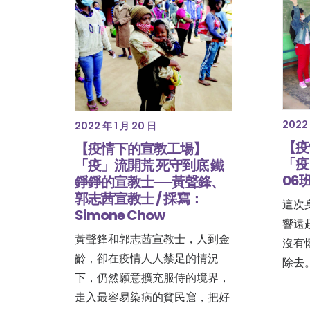
2022 
2022 年 1 月 20 日
【疫
【疫情下的宣教工場】
「疫
「疫」流開荒 死守到底 鐵
06
錚錚的宣教士──黃聲鋒、
郭志茜宣教士 / 採寫：
這次
Simone Chow
響遠
黃聲鋒和郭志茜宣教士，人到金
沒有
齡，卻在疫情人人禁足的情況
除去
下，仍然願意擴充服侍的境界，
走入最容易染病的貧民窟，把好