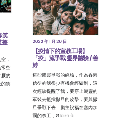
】
 笑
道差
2022 年 1 月 20 日
【疫情下的宣教工場】
「疫」流爭戰 靈界體驗 / 善
九空，
婷
異常空
這些屬靈爭戰的經驗，作為香港
討厭的
信徒的我很少有機會經驗到，這
上的笑
次經驗提醒了我，要穿上屬靈的
軍裝去抵擋撒旦的攻擊，要與撒
旦爭戰下去！願主祝福在塞內加
爾的事工，Gloire à……