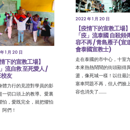
2022 年 1 月 20 日
【疫情下的宣教工場
「疫」流泰國 自殺頻傳
容不再 / 青島雁子(宣
會泰國宣教士)
年 1 月 20 日
走在泰國的市中心，十室
情下的宣教工場】
本來熱熱鬧鬧的街頭顯得
」流自救 至死愛人 /
班校友
盪，像死城一樣！以往最
塞車問題不再，但人們臉
身體力行的見證對學員的影
容也消失了......…
超一切口頭上的教導。愛裏
懼怕，愛既完全，就把懼怕
。阿們！