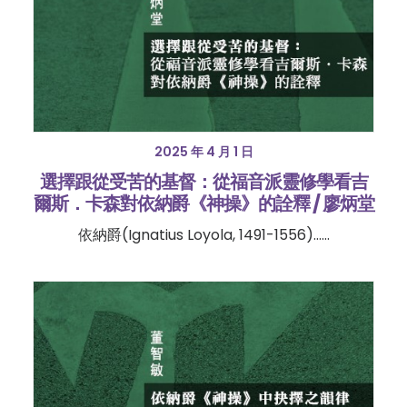
2025 年 4 月 1 日
選擇跟從受苦的基督：從福音派靈修學看吉
爾斯．卡森對依納爵《神操》的詮釋 / 廖炳堂
依納爵(Ignatius Loyola, 1491-1556)……