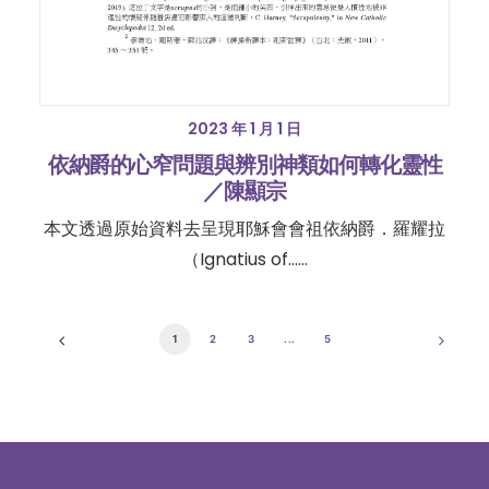
2023 年 1 月 1 日
依納爵的心窄問題與辨別神類如何轉化靈性
／陳顯宗
本文透過原始資料去呈現耶穌會會祖依納爵．羅耀拉
（Ignatius of……
1
2
3
...
5