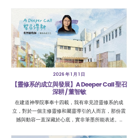
2026 年 1 月 1 日
【靈修系的成立與發展】A Deeper Call 聖召
深耕 / 董智敏
在建道神學院事奉十四載，我有幸見證靈修系的成
立，對於一個主修靈修和屬靈導引的人而言，那份震
撼與動容一直深藏於心底，實非筆墨所能表述。…