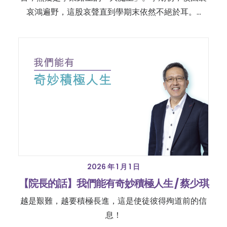
哀鴻遍野，這股哀聲直到學期末依然不絕於耳。…
2026 年 1 月 1 日
【院長的話】我們能有奇妙積極人生 / 蔡少琪
越是艱難，越要積極長進，這是使徒彼得殉道前的信
息！