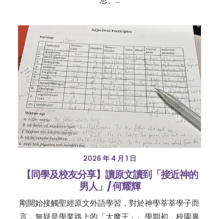
思。…
2026 年 4 月 1 日
【同學及校友分享】讀原文讀到「接近神的
男人」/ 何耀輝
剛開始接觸聖經原文外語學習，對於神學莘莘學子而
言，無疑是學業路上的「大魔王」。學期初，校園裏