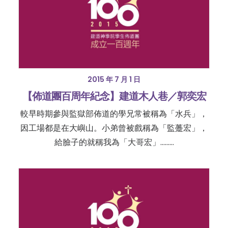
2015 年 7 月 1 日
【佈道團百周年紀念】建道木人巷／郭奕宏
較早時期參與監獄部佈道的學兄常被稱為「水兵」，
因工場都是在大嶼山。小弟曾被戲稱為「監躉宏」，
給臉子的就稱我為「大哥宏」………