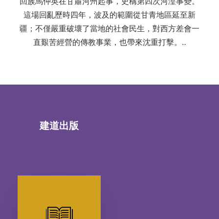
回族馬仲英在甘肅河州起事，史稱第四次河湟事變。
這場回亂歷時四年，波及的範圍從甘青地區延至新
疆；不僅嚴重破壞了當地的社會民生，對西方差會一
直艱苦經營的傳教事業，也帶來沈重打擊。…
建道出版