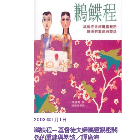
2003 年 1 月 1 日
鶼鰈程— 基督徒夫婦屬靈親密關
係的重建與塑造／譚廣海