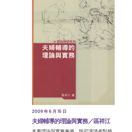
2009 年 6 月 15 日
夫婦輔導的理論與實務／區祥江
本書理論與實務兼備，除可讓讀者對婚