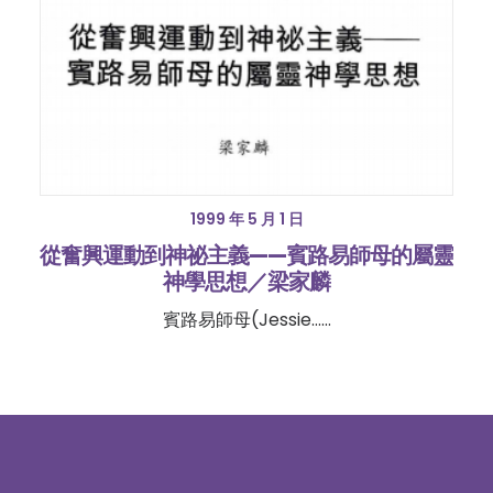
1999 年 5 月 1 日
從奮興運動到神祕主義——賓路易師母的屬靈
神學思想／梁家麟
賓路易師母(Jessie……