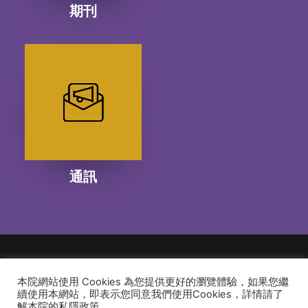
期刊
通訊
本院網站使用 Cookies 為您提供更好的瀏覽體驗，如果您繼
© 2026 建道神學院Alliance Bible Seminary. All rights reserved
續使用本網站，即表示您同意我們使用Cookies，詳情請了
解本院的私隱政策。