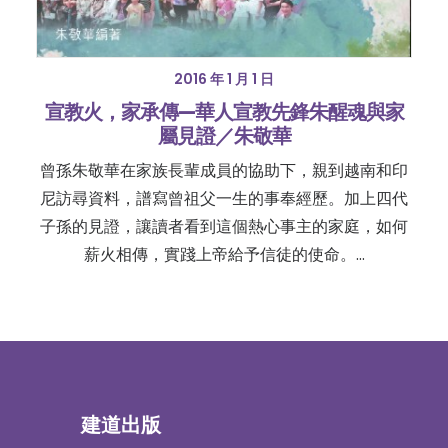
2016 年 1 月 1 日
宣教火，家承傳—華人宣教先鋒朱醒魂與家
屬見證／朱敬華
曾孫朱敬華在家族長輩成員的協助下，親到越南和印
尼訪尋資料，譜寫曾祖父一生的事奉經歷。加上四代
子孫的見證，讓讀者看到這個熱心事主的家庭，如何
薪火相傳，實踐上帝給予信徒的使命。…
建道出版