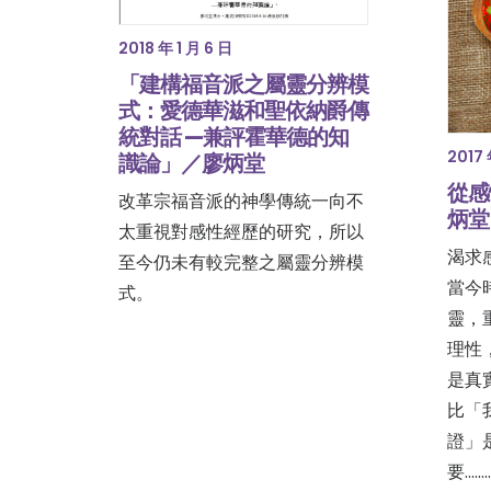
2018 年 1 月 6 日
「建構福音派之屬靈分辨模
式：愛德華滋和聖依納爵傳
統對話 —兼評霍華德的知
2017 
識論」／廖炳堂
從感
改革宗福音派的神學傳統一向不
炳堂
太重視對感性經歷的研究，所以
渴求
至今仍未有較完整之屬靈分辨模
當今
式。
靈，
理性
是真
比「
證」
要......