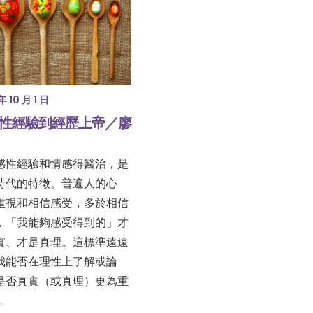
年 10 月 1 日
性經驗到經歷上帝／廖
感性經驗和情感得醫治，是
時代的特徵。普遍人的心
重視和相信感受，多於相信
，「我能夠感受得到的」才
實、才是真理。這標準遠遠
我能否在理性上了解或論
是否真實（或真理）更為重
…